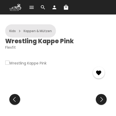
A bevásárlókosár 0 term
Ugrás a fő tartalomra
Kids
Kappen & Mützen
Wrestling Kappe Pink
Flexfit