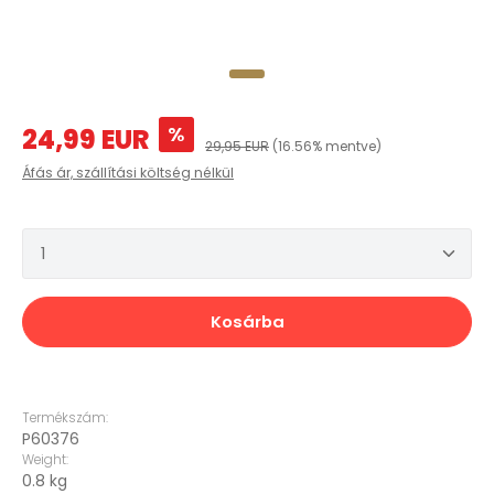
Eladási ár:
%
24,99 EUR
Normál ár:
29,95 EUR
(16.56% mentve)
Áfás ár, szállítási költség nélkül
Termékmennyiség: Adja meg a kívánt mennyis
Kosárba
Termékszám:
P60376
Weight:
0.8 kg