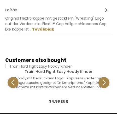
Leírás
Original Flexfit-Kappe mit gesticktem "Wrestling" Logo
auf der Vorderseite. Flexfit® Cap Vollgeschlossenes Cap
Die Kappe ist…
Továbbiak
Termékgaléria kihagyása
Customers also bought
Train Hard Fight Easy Hoody Kinder
Hoody mit bedrucktem Logo. Kapuzensweater mit
Kängurutasche geeignet für Smartphone/ Kopfhörer.
Kapuze mit kontrastfarbenem Netzinnenfutter und
elastischem Kordelzug. Rippenbündchen an den Ärmeln
und am Bund. 80% Baumwolle, 20% Polyester Gewicht: 300
g/m2
Normál ár:
34,99 EUR