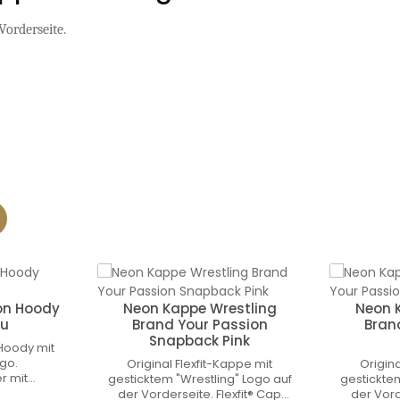
Vorderseite.
on Hoody
Neon Kappe Wrestling
Neon 
au
Brand Your Passion
Bran
Snapback Pink
Hoody mit
ogo.
Original Flexfit-Kappe mit
Origina
r mit
gesticktem "Wrestling" Logo auf
gesticktem
gnet für
der Vorderseite. Flexfit® Cap
der Vord