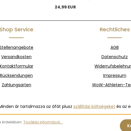
hörer.
Vollgeschlossenes Cap
Vollg
Normál ár:
24,99 EUR
tfarbenem
elastischem
ündchen an
d. 80%
lyester
Shop Service
Rechtliches
Gewicht: 300 g/m2
Stellenangebote
AGB
Versandkosten
Datenschutz
Kontaktformular
Widerrufsbelehru
Rücksendungen
Impressum
Zahlungsarten
WoW-Athleten-T
Minden ár tartalmazza az áfát plusz
szállítási költségeket
és az e
sa érdekében.
További információ...
K