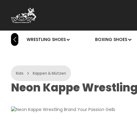
rás a fő tartalomra
Ugrás a kereséshez
Ugrás a fő navigációhoz
WRESTLING SHOES
BOXING SHOES
Kids
Kappen & Mützen
Neon Kappe Wrestling