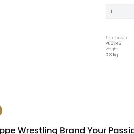
Termékm
Termékszám:
P60345
Weight:
0.8 kg
pe Wrestling Brand Your Passio