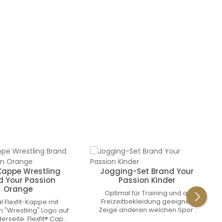
Kappe Wrestling
Jogging-Set Brand Your
d Your Passion
Passion Kinder
Orange
Optimal für Training und als
Freizeitbekleidung geeignet.
l Flexfit-Kappe mit
Zeige anderen welchen Sport
 "Wrestling" Logo auf
du lebst!
erseite. Flexfit® Cap