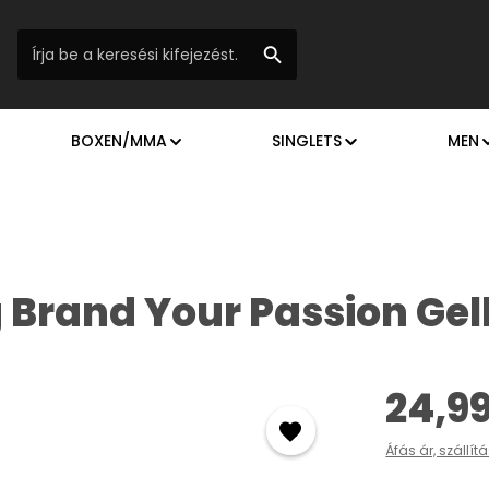
BOXEN/MMA
SINGLETS
MEN
 Brand Your Passion Gel
Normál ár:
24,9
Áfás ár, szállít