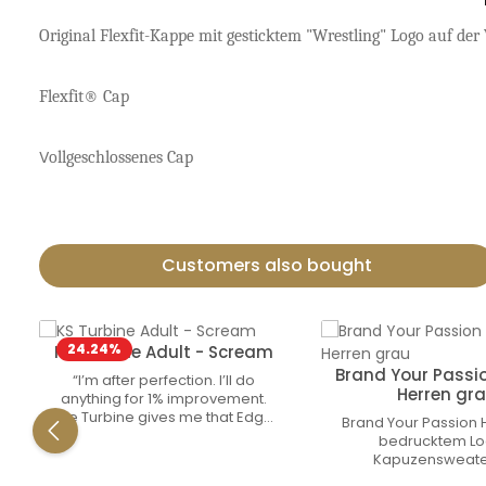
Original Flexfit-Kappe mit gesticktem "Wrestling" Logo auf der 
Flexfit® Cap
V
ollgeschlossenes Cap
Customers also bought
Termékgaléria kihagyása
24.24
%
KS Turbine Adult - Scream
Brand Your Passi
“I’m after perfection. I’ll do
Herren gr
anything for 1% improvement.
The Turbine gives me that Edge,
Brand Your Passion 
straight out of the box” – Kyle
bedrucktem L
Snyder Powerful, Strong and
Kapuzensweate
Humble. These are the words
Kängurutasche geei