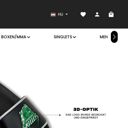
Van 0 kívánságlistád
A bevás
HU
BOXEN/MMA
SINGLETS
MEN