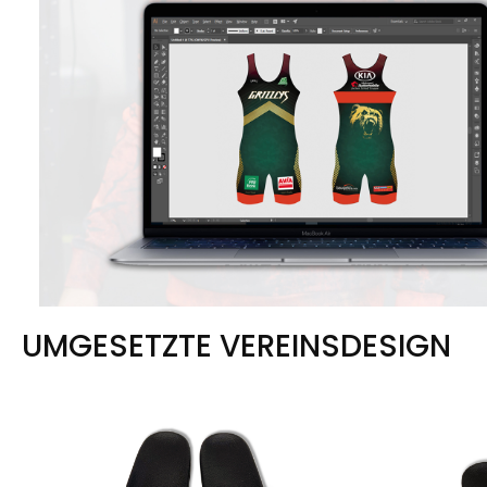
UMGESETZTE VEREINSDESIGN
Képgaléria kihagyása
Képgaléria 