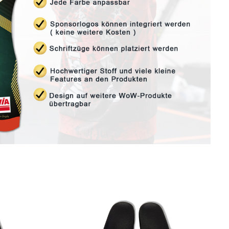
Képgaléria kihagyása