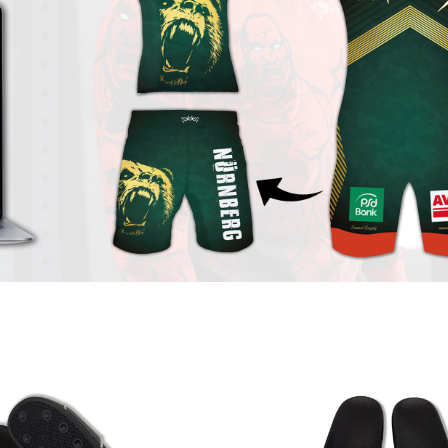
kihagyása
Képgaléria kihagyása