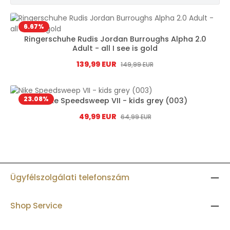
6.67
%
Ringerschuhe Rudis Jordan Burroughs Alpha 2.0
Adult - all I see is gold
Eladási ár:
139,99 EUR
Normál ár:
149,99 EUR
23.08
%
Nike Speedsweep VII - kids grey (003)
Eladási ár:
49,99 EUR
Normál ár:
64,99 EUR
Ügyfélszolgálati telefonszám
Shop Service