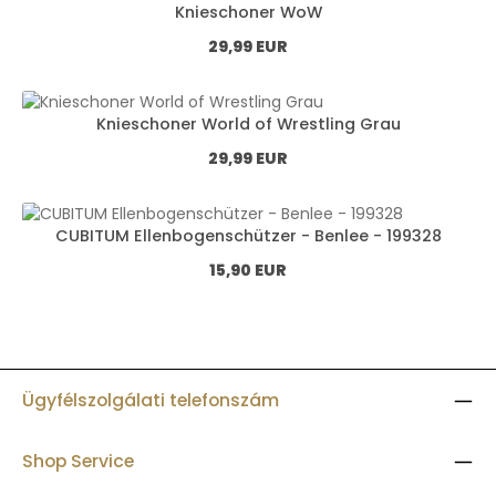
Knieschoner WoW
Normál ár:
29,99 EUR
Knieschoner World of Wrestling Grau
Normál ár:
29,99 EUR
CUBITUM Ellenbogenschützer - Benlee - 199328
Normál ár:
15,90 EUR
Ügyfélszolgálati telefonszám
Shop Service