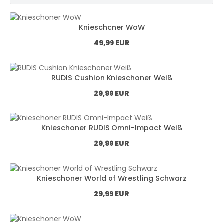
Knieschoner WoW
Normál ár:
49,99 EUR
RUDIS Cushion Knieschoner Weiß
Normál ár:
29,99 EUR
Knieschoner RUDIS Omni-Impact Weiß
Normál ár:
29,99 EUR
Knieschoner World of Wrestling Schwarz
Normál ár:
29,99 EUR