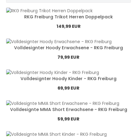
RKG Freiburg Trikot Herren Doppelpack
Normál ár:
149,99 EUR
Volldesignter Hoody Erwachsene - RKG Freiburg
Normál ár:
79,99 EUR
Volldesignter Hoody Kinder - RKG Freiburg
Normál ár:
69,99 EUR
Volldesignte MMA Short Erwachsene - RKG Freiburg
Normál ár:
59,99 EUR