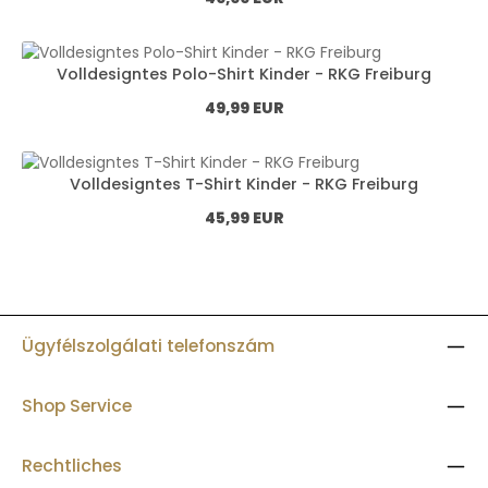
Volldesigntes Polo-Shirt Kinder - RKG Freiburg
Normál ár:
49,99 EUR
Volldesigntes T-Shirt Kinder - RKG Freiburg
Normál ár:
45,99 EUR
Ügyfélszolgálati telefonszám
Shop Service
Rechtliches