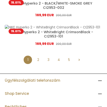
15.01
%
NIKE Hyperko 2 - BLACK/WHITE-SMOKE GREY
CI2953-002
Eladási ár:
169,99 EUR
Normál ár:
200,00 EUR
15.01
%
NIKE Hyperko 2 - WhiteBright CrimsonBlack -
CI2953-101
Eladási ár:
169,99 EUR
Normál ár:
200,00 EUR
1
2
3
4
5
Oldal
Oldal
Oldal
Oldal
Oldal
Ügyfélszolgálati telefonszám
Shop Service
Rechtliches