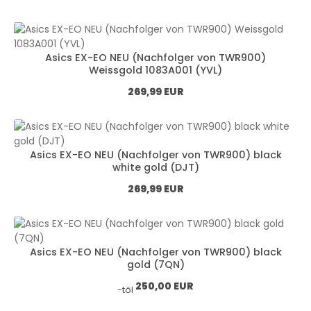
Asics EX-EO NEU (Nachfolger von TWR900)
Weissgold 1083A001 (YVL)
Normál ár:
269,99 EUR
Asics EX-EO NEU (Nachfolger von TWR900) black
white gold (DJT)
Normál ár:
269,99 EUR
Asics EX-EO NEU (Nachfolger von TWR900) black
gold (7QN)
Normál ár:
250,00 EUR
-től