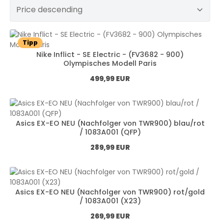
Tipp
Nike Inflict - SE Electric - (FV3682 - 900)
Olympisches Modell Paris
Normál ár:
499,99 EUR
Asics EX-EO NEU (Nachfolger von TWR900) blau/rot
/ 1083A001 (QFP)
Normál ár:
289,99 EUR
Asics EX-EO NEU (Nachfolger von TWR900) rot/gold
/ 1083A001 (X23)
Normál ár:
269,99 EUR