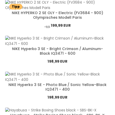
Tipp
NIKE HYPERKO 2 SE OLY - Electric (FV3684 - 900)
Olympisches Modell Paris
Normál ár:
199,99 EUR
-től
NIKE Hyperko 3 SE - Bright Crimson / Aluminum-
Black IQ3471 - 600
Normál ár:
198,99 EUR
NIKE Hyperko 3 SE - Photo Blue / Sonic Yellow-Black
IQ3471 - 400
Normál ár:
198,99 EUR