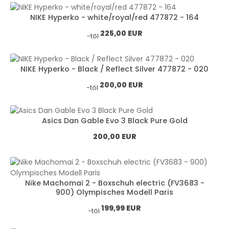
NIKE Hyperko - white/royal/red 477872 - 164
Normál ár:
225,00 EUR
-től
NIKE Hyperko - Black / Reflect Silver 477872 - 020
Normál ár:
200,00 EUR
-től
Asics Dan Gable Evo 3 Black Pure Gold
Normál ár:
200,00 EUR
Nike Machomai 2 - Boxschuh electric (FV3683 -
900) Olympisches Modell Paris
Normál ár:
199,99 EUR
-től