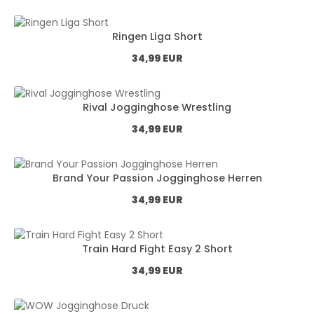
Ringen Liga Short
Normál ár:
34,99 EUR
Rival Jogginghose Wrestling
Normál ár:
34,99 EUR
Brand Your Passion Jogginghose Herren
Normál ár:
34,99 EUR
Train Hard Fight Easy 2 Short
Normál ár:
34,99 EUR