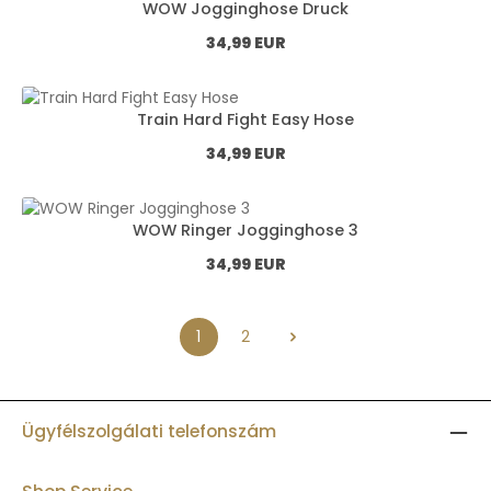
WOW Jogginghose Druck
Normál ár:
34,99 EUR
Train Hard Fight Easy Hose
Normál ár:
34,99 EUR
WOW Ringer Jogginghose 3
Normál ár:
34,99 EUR
1
2
Oldal
Oldal
Ügyfélszolgálati telefonszám