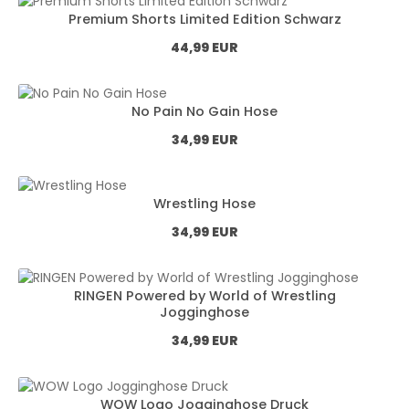
Premium Shorts Limited Edition Schwarz
Normál ár:
44,99 EUR
No Pain No Gain Hose
Normál ár:
34,99 EUR
Wrestling Hose
Normál ár:
34,99 EUR
RINGEN Powered by World of Wrestling
Jogginghose
Normál ár:
34,99 EUR
WOW Logo Jogginghose Druck