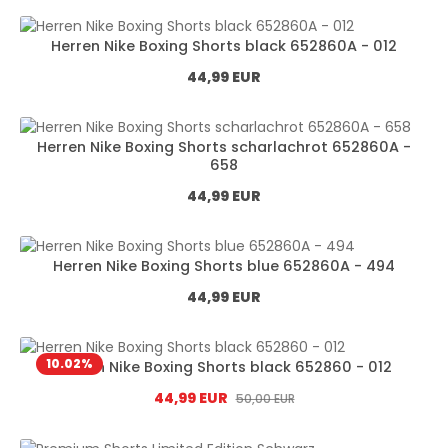
Herren Nike Boxing Shorts black 652860A - 012
Normál ár:
44,99 EUR
Herren Nike Boxing Shorts scharlachrot 652860A -
658
Normál ár:
44,99 EUR
Herren Nike Boxing Shorts blue 652860A - 494
Normál ár:
44,99 EUR
10.02
%
Herren Nike Boxing Shorts black 652860 - 012
Eladási ár:
44,99 EUR
Normál ár:
50,00 EUR