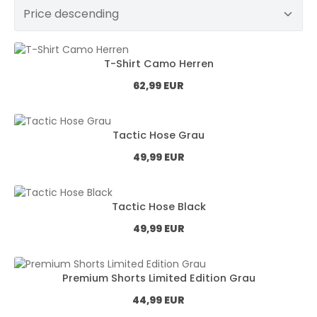
T-Shirt Camo Herren
Normál ár:
62,99 EUR
Tactic Hose Grau
Normál ár:
49,99 EUR
Tactic Hose Black
Normál ár:
49,99 EUR
Premium Shorts Limited Edition Grau
Normál ár:
44,99 EUR