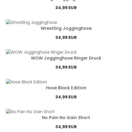
Normál ár:
34,99 EUR
Wrestling Jogginghose
Normál ár:
34,99 EUR
WOW Jogginghose Ringer Druck
Normál ár:
34,99 EUR
Hose Black Edition
Normál ár:
34,99 EUR
No Pain No Gain Short
Normál ár:
34,99 EUR