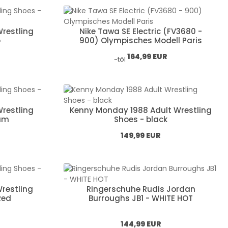
Wrestling
Nike Tawa SE Electric (FV3680 -
o
900) Olympisches Modell Paris
Normál ár:
164,99 EUR
-től
Wrestling
Kenny Monday 1988 Adult Wrestling
eam
Shoes - black
Normál ár:
149,99 EUR
Wrestling
Ringerschuhe Rudis Jordan
Red
Burroughs JB1 - WHITE HOT
Normál ár:
144,99 EUR