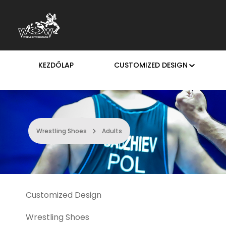
rás a fő tartalomra
Ugrás a kereséshez
Ugrás a fő navigációhoz
KEZDŐLAP
CUSTOMIZED DESIGN
Wrestling Shoes
Adults
Customized Design
Wrestling Shoes