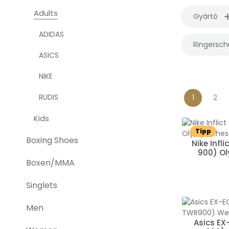
Adults
Gyártó
ADIDAS
Ringersch
ASICS
NIKE
RUDIS
1
2
Oldal
Olda
Kids
Tipp
Boxing Shoes
Nike Infli
900) Ol
Boxen/MMA
Singlets
Men
Asics EX