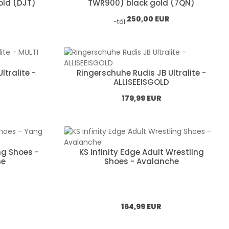
old (DJT)
TWR900) black gold (7QN)
Normál ár:
250,00 EUR
-től
ltralite -
Ringerschuhe Rudis JB Ultralite -
ALLISEEISGOLD
Normál ár:
179,99 EUR
ing Shoes -
KS Infinity Edge Adult Wrestling
me
Shoes - Avalanche
Normál ár:
164,99 EUR