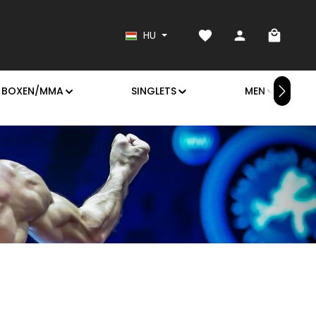
Van 0 kívánságlistád
A bevás
HU
BOXEN/MMA
SINGLETS
MEN
s