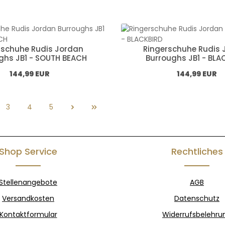
rschuhe Rudis Jordan
Ringerschuhe Rudis 
ghs JB1 - SOUTH BEACH
Burroughs JB1 - BLA
Normál ár:
Normál ár:
144,99 EUR
144,99 EUR
3
4
5
l
Oldal
Oldal
Oldal
Shop Service
Rechtliches
Stellenangebote
AGB
Versandkosten
Datenschutz
Kontaktformular
Widerrufsbelehru