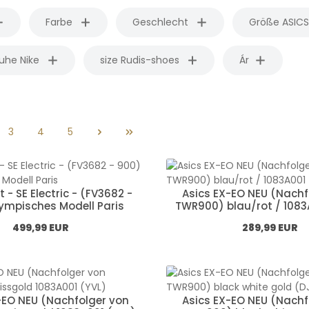
Farbe
Geschlecht
Größe ASIC
uhe Nike
size Rudis-shoes
Ár
3
4
5
l
Oldal
Oldal
Oldal
ct - SE Electric - (FV3682 -
Asics EX-EO NEU (Nachf
ympisches Modell Paris
TWR900) blau/rot / 1083
Normál ár:
Normál ár:
499,99 EUR
289,99 EUR
-EO NEU (Nachfolger von
Asics EX-EO NEU (Nachf