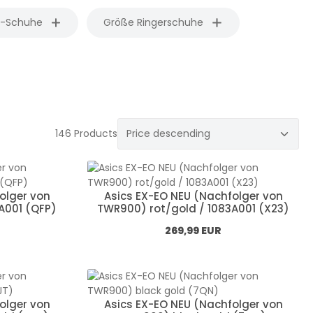
S-Schuhe
Größe Ringerschuhe
146 Products
olger von
Asics EX-EO NEU (Nachfolger von
A001 (QFP)
TWR900) rot/gold / 1083A001 (X23)
Normál ár:
269,99 EUR
olger von
Asics EX-EO NEU (Nachfolger von