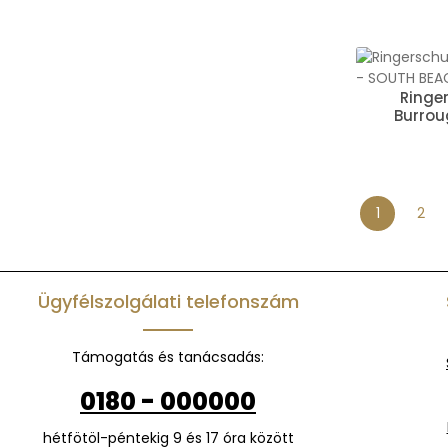
Ringe
Burrou
1
2
Oldal
Olda
Ügyfélszolgálati telefonszám
Támogatás és tanácsadás:
0180 - 000000
hétfötöl-péntekig 9 és 17 óra között