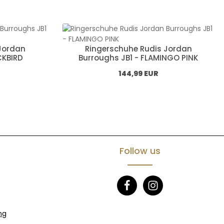
Jordan
Ringerschuhe Rudis Jordan
CKBIRD
Burroughs JB1 - FLAMINGO PINK
Normál ár:
144,99 EUR
Follow us
ng