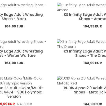
ity Edge Adult Wrestling
KS Infinity Edge Adult 
Shoes - Black
Shoes - Amm
Normál ár:
Normál ár:
164,99 EUR
164,99 EUR
ity Edge Adult Wrestling
KS Infinity Edge Adult 
es - Winter Warfare
Shoes - The Dr
Normál ár:
Normál ár:
164,99 EUR
164,99 EUR
a SE Multi-Color/Multi-
RUDIS Alpha 2.0 Adult 
(DJ4474 - 900) olympic
Shoes - Metallic 
version
adási ár:
49,99 EUR
Normál ár:
Normál ár:
144,99 EUR
174,99 EUR