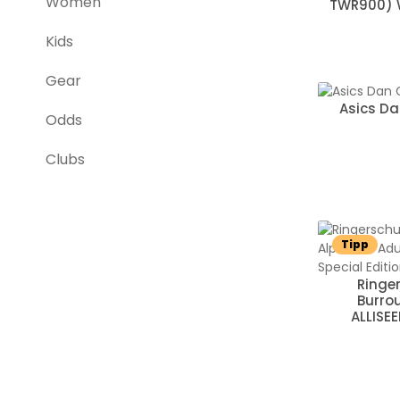
Women
TWR900) W
Kids
Gear
Asics Da
Odds
Clubs
Tipp
Ringe
Burrou
ALLISE