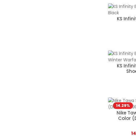
KS Infin
KS Infin
Sho
14.29
%
Nike Taw
Color 
El
1