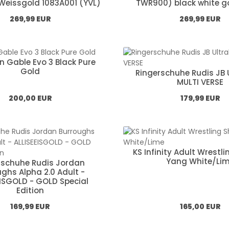
eissgold 1083A001 (YVL)
TWR900) black white g
Normál ár:
Normál ár:
269,99 EUR
269,99 EUR
n Gable Evo 3 Black Pure
Gold
Ringerschuhe Rudis JB U
MULTI VERSE
Normál ár:
Normál ár:
200,00 EUR
179,99 EUR
KS Infinity Adult Wrestl
Yang White/Li
rschuhe Rudis Jordan
ghs Alpha 2.0 Adult -
EISGOLD - GOLD Special
Edition
Normál ár:
Normál ár:
169,99 EUR
165,00 EUR