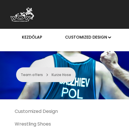
rás a fő tartalomra
Ugrás a kereséshez
Ugrás a fő navigációhoz
KEZDŐLAP
CUSTOMIZED DESIGN
Team offers
Kurze Hose
Customized Design
Wrestling Shoes