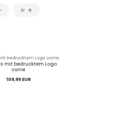
Ár
ts mit bedrucktem Logo
vorne
Normál ár:
109,99 EUR