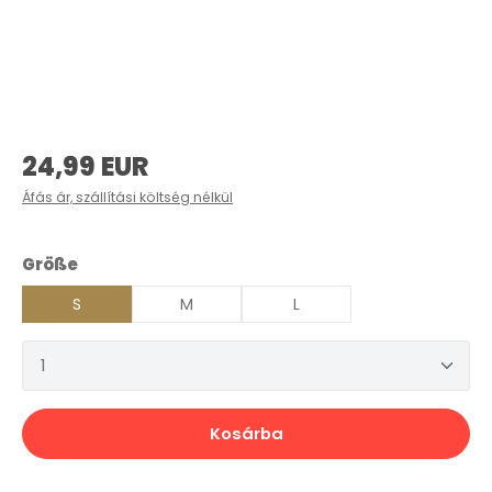
Normál ár:
24,99 EUR
Áfás ár, szállítási költség nélkül
Válasszon
Größe
S
M
L
Termékmennyiség: Adja meg a kívánt mennyis
Kosárba