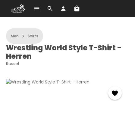
A bevásárlókosár 0 term
Ugrás a fő tartalomra
Men
Shirts
Wrestling World Style T-Shirt -
Herren
Russel