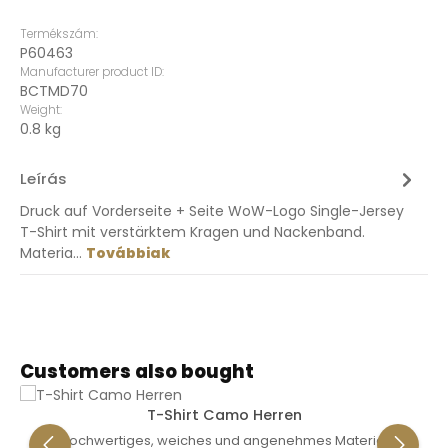
Termékszám:
P60463
Manufacturer product ID:
BCTMD70
Weight:
0.8 kg
Leírás
Druck auf Vorderseite + Seite WoW-Logo Single-Jersey
T-Shirt mit verstärktem Kragen und Nackenband.
Materia…
Továbbiak
Termékgaléria kihagyása
Customers also bought
T-Shirt Camo Herren
Hochwertiges, weiches und angenehmes Material