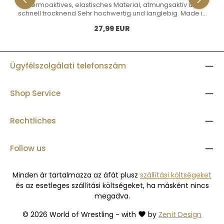
Thermoaktives, elastisches Material, atmungsaktiv und
schnell trocknend Sehr hochwertig und langlebig. Made in
EU. Material: 100% Polyester Ab 15 T-Shirts erstellen wir für
Normál ár:
27,99 EUR
euch ein eigenes Vereinsdesign! Sprecht uns an per Mail
an: info@world-of-wrestling.com
Ügyfélszolgálati telefonszám
Shop Service
Rechtliches
Follow us
Minden ár tartalmazza az áfát plusz
szállítási költségeket
és az esetleges szállítási költségeket, ha másként nincs
megadva.
© 2026 World of Wrestling - with
by
Zenit Design