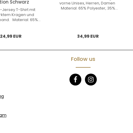
tion Schwarz
vorne.Unisex, Herren, Damen
Material: 65% Polyester, 35%
-Jersey T-Shirt mit
Baumwolle Gewicht: 280 g/m2
ärktem Kragen und
and. Material: 65%
ter, 35% Baumwolle
icht 180 g/m2
Normál ár:
Normál ár:
24,99 EUR
34,99 EUR
Follow us
ng
eam