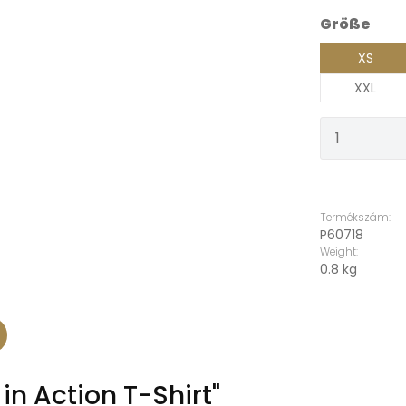
Válasszon
Größe
XS
XXL
Termékm
Termékszám:
P60718
Weight:
0.8 kg
in Action T-Shirt"