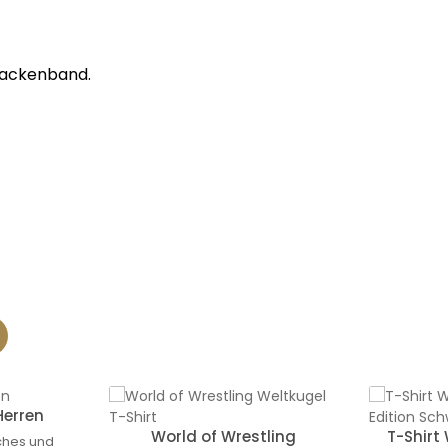
Nackenband.
Herren
World of Wrestling
T-Shirt
ches und