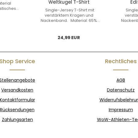
Weltkugel T-Shirt
Edi
erial
stisches
Single-Jersey T-Shirt mit
Single
ktiv und
verstärktem Kragen und
verst
d Sehr
Nackenband. Material: 65%
Nackenb
nglebig.
Polyester, 35% Baumwolle
Polyes
al: 100%
Gewicht 180 g/m2
Gew
-Shirts
Normál ár:
24,99 EUR
euch ein
n! Sprecht
nfo@world-
com
Shop Service
Rechtliches
Stellenangebote
AGB
Versandkosten
Datenschutz
Kontaktformular
Widerrufsbelehru
Rücksendungen
Impressum
Zahlungsarten
WoW-Athleten-T