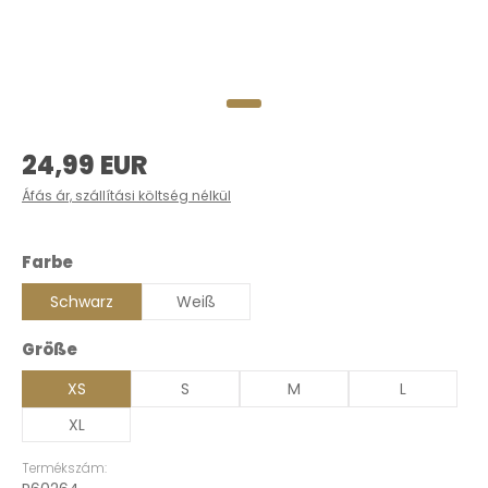
Normál ár:
24,99 EUR
Áfás ár, szállítási költség nélkül
Válasszon
Farbe
Schwarz
Weiß
Válasszon
Größe
XS
S
M
L
XL
Termékszám: