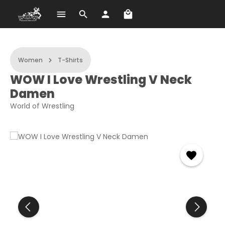
A bevásárlókosár 0 term
Ugrás a fő tartalomra
Women
T-Shirts
WOW I Love Wrestling V Neck
Damen
World of Wrestling