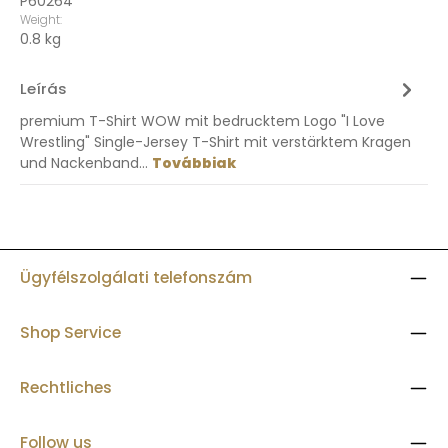
P60264
Weight:
0.8 kg
Leírás
premium T-Shirt WOW mit bedrucktem Logo "I Love
Wrestling" Single-Jersey T-Shirt mit verstärktem Kragen
und Nackenband…
Továbbiak
Ügyfélszolgálati telefonszám
Shop Service
Rechtliches
Follow us