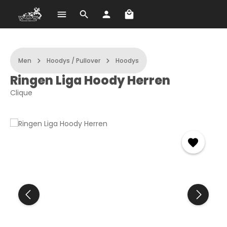
A bevásárlókosár 0 term
Ugrás a fő tartalomra
Men
Hoodys / Pullover
Hoodys
Ringen Liga Hoody Herren
Clique