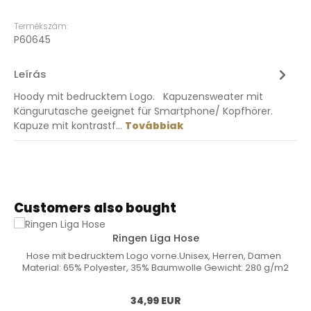
Termékszám:
P60645
Leírás
Hoody mit bedrucktem Logo. Kapuzensweater mit
Kängurutasche geeignet für Smartphone/ Kopfhörer.
Kapuze mit kontrastf…
Továbbiak
Termékgaléria kihagyása
Customers also bought
Ringen Liga Hose
Hose mit bedrucktem Logo vorne.Unisex, Herren, Damen
Material: 65% Polyester, 35% Baumwolle Gewicht: 280 g/m2
Normál ár:
34,99 EUR