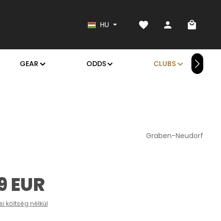
Van 0 kívánságlistád
A bevás
HU
GEAR
ODDS
CLUBS
Graben-Neudorf
9 EUR
ási költség nélkül