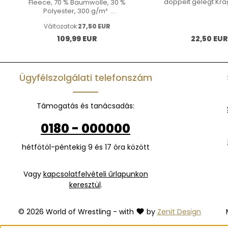
doppelt gelegt Krag
Fleece, 70 % Baumwolle, 30 %
Ripp-Strick mit Elas
Polyester, 300 g/m²
unten und Ärmelb
Seitentaschen | Tasche am
Változatok
27,50 EUR
doppelter Steppnaht 
Gesäß | Elastischer Bund mit
Baumwoll
Kordelzug
Normál ár:
Normál ár:
109,99 EUR
22,50 EU
Ügyfélszolgálati telefonszám
Támogatás és tanácsadás:
0180 - 000000
hétfötöl-péntekig 9 és 17 óra között
Vagy
kapcsolatfelvételi űrlapunkon
keresztül
.
© 2026 World of Wrestling - with
by
Zenit Design