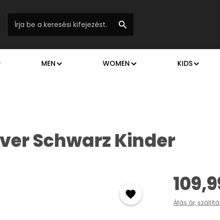
MEN
WOMEN
KIDS
ver Schwarz Kinder
Normál ár:
109,9
Áfás ár, szállít