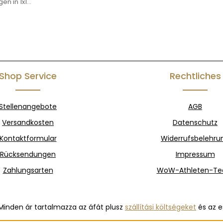
en in 1x1
than Bund
und mit
100%
e
R
Shop Service
Rechtliches
Stellenangebote
AGB
Versandkosten
Datenschutz
Kontaktformular
Widerrufsbelehru
Rücksendungen
Impressum
Zahlungsarten
WoW-Athleten-T
Minden ár tartalmazza az áfát plusz
szállítási költségeket
és az e