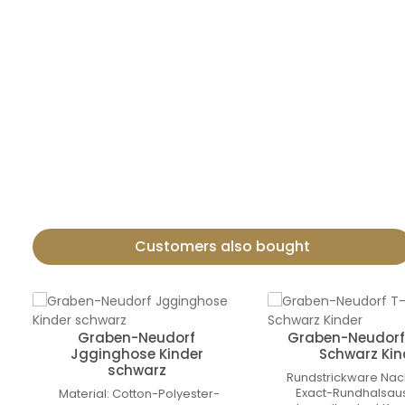
Produktdetails:
Sweat- und Ärmelabschluss mit Ripp
Rundhalskragen
Material:
Cotton-Polyester-Fleece
70 % Baumwolle, 30 % Polyester, 300 g/qm
Customers also bought
Termékgaléria kihagyása
Graben-Neudorf
Graben-Neudorf 
Jgginghose Kinder
Schwarz Kin
schwarz
Rundstrickware Na
Exact-Rundhalsaus
Material: Cotton-Polyester-