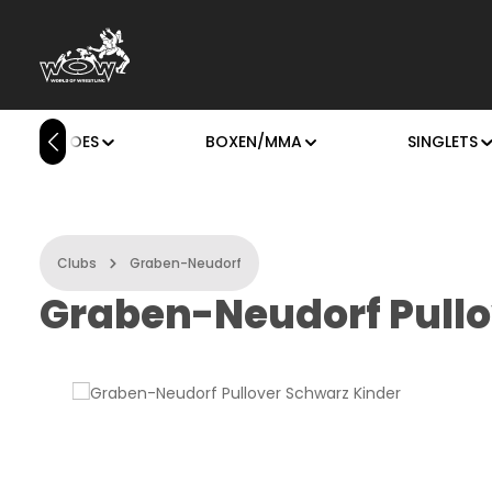
rás a fő tartalomra
Ugrás a kereséshez
Ugrás a fő navigációhoz
OXING SHOES
BOXEN/MMA
SINGLETS
Clubs
Graben-Neudorf
Graben-Neudorf Pullo