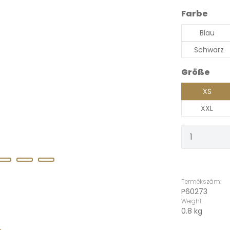
Válasszon
Farbe
Blau
Schwarz
Válasszon
Größe
XS
XXL
Termékm
Termékszám:
P60273
Weight:
0.8 kg