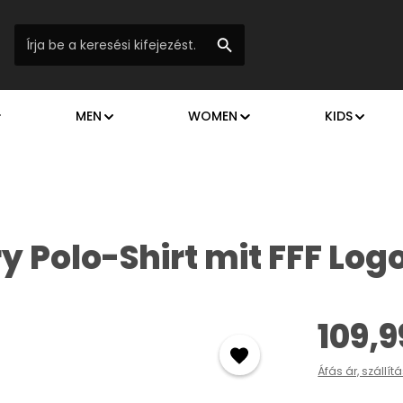
MEN
WOMEN
KIDS
y Polo-Shirt mit FFF Log
Normál ár:
109,9
Áfás ár, szállít