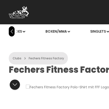
rás a fő tartalomra
Ugrás a kereséshez
Ugrás a fő navigációhoz
OXING SHOES
BOXEN/MMA
SINGLETS
Clubs
Fechers Fitness Factory
Fechers Fitness Factor