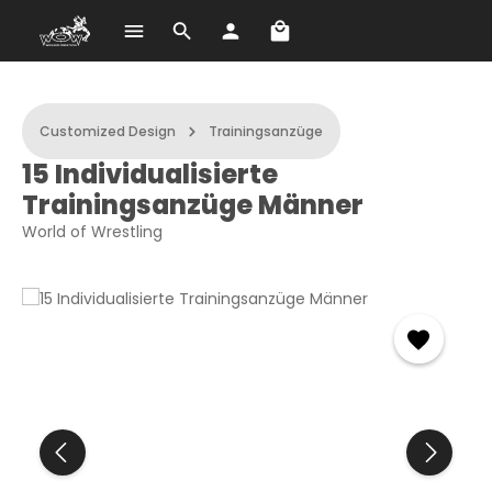
A bevásárlókosár 0 term
Ugrás a fő tartalomra
Customized Design
Trainingsanzüge
15 Individualisierte
Trainingsanzüge Männer
World of Wrestling