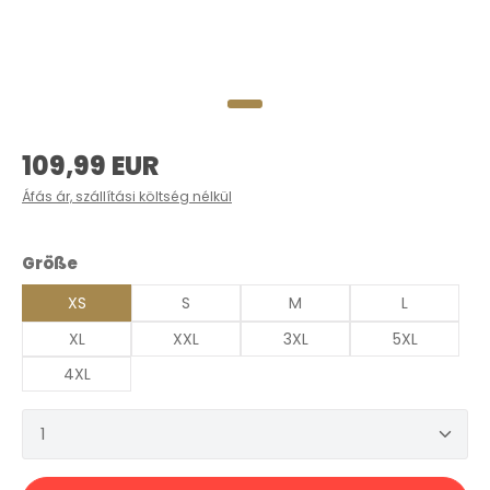
Normál ár:
109,99 EUR
Áfás ár, szállítási költség nélkül
Válasszon
Größe
XS
S
M
L
XL
XXL
3XL
5XL
4XL
Termékmennyiség: Adja meg a kívánt mennyis