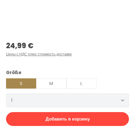
Обычная цена:
24,99 €
Цены с НДС плюс стоимость доставки
Выберите
Größe
S
M
L
Количество продукта: введите желаемое количеств
Добавить в корзину