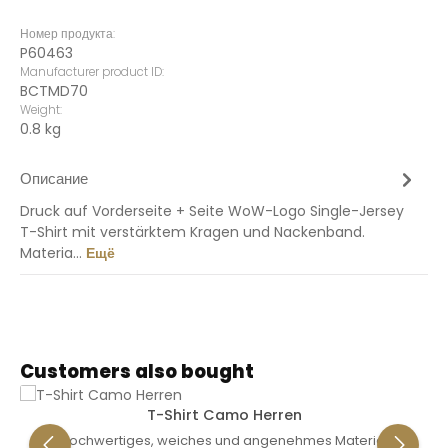
Номер продукта:
P60463
Manufacturer product ID:
BCTMD70
Weight:
0.8 kg
Описание
Druck auf Vorderseite + Seite WoW-Logo Single-Jersey
T-Shirt mit verstärktem Kragen und Nackenband.
Materia…
Ещё
Пропустить галерею продуктов
Customers also bought
T-Shirt Camo Herren
Hochwertiges, weiches und angenehmes Material