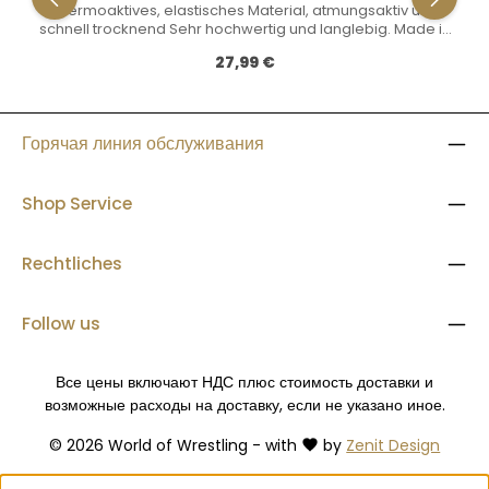
Thermoaktives, elastisches Material, atmungsaktiv und
schnell trocknend Sehr hochwertig und langlebig. Made in
EU. Material: 100% Polyester Ab 15 T-Shirts erstellen wir für
Обычная цена:
27,99 €
euch ein eigenes Vereinsdesign! Sprecht uns an per Mail
an: info@world-of-wrestling.com
Горячая линия обслуживания
Shop Service
Rechtliches
Follow us
Все цены включают НДС плюс стоимость доставки
и
возможные расходы на доставку, если не указано иное.
© 2026 World of Wrestling - with
by
Zenit Design