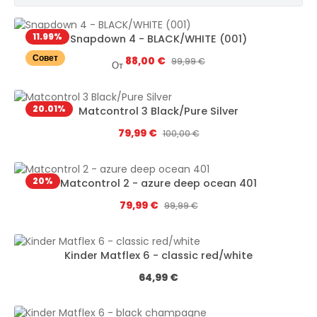
11.99
%
Snapdown 4 - BLACK/WHITE (001)
Совет
Цена продажи:
88,00 €
Обычная цена:
99,99 €
От
20.01
%
Matcontrol 3 Black/Pure Silver
Цена продажи:
79,99 €
Обычная цена:
100,00 €
20
%
Matcontrol 2 - azure deep ocean 401
Цена продажи:
79,99 €
Обычная цена:
99,99 €
Kinder Matflex 6 - classic red/white
Обычная цена:
64,99 €