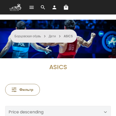
В корзине 0 товаров. О
Перейти к основному содержанию
Борцовская обувь
Дети
ASICS
ASICS
Фильтр