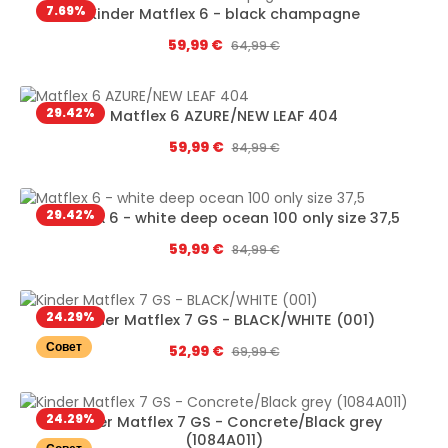
7.69
%
Kinder Matflex 6 - black champagne
Цена продажи:
59,99 €
Обычная цена:
64,99 €
29.42
%
Matflex 6 AZURE/NEW LEAF 404
Цена продажи:
59,99 €
Обычная цена:
84,99 €
29.42
%
Matflex 6 - white deep ocean 100 only size 37,5
Цена продажи:
59,99 €
Обычная цена:
84,99 €
24.29
%
Kinder Matflex 7 GS - BLACK/WHITE (001)
Совет
Цена продажи:
52,99 €
Обычная цена:
69,99 €
24.29
%
Kinder Matflex 7 GS - Concrete/Black grey
(1084A011)