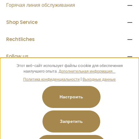
Горячая линия обслуживания
Shop Service
Rechtliches
Follow us
Этот веб-сайт использует файлы cookie для обеспечения
наилучшего опыта.
Дополнительная информация...
Все цены включают НДС плюс стоимость доставки
и
возможные расходы на доставку, если не указано иное.
Политика конфиденциальности
|
Выходные данные
© 2026 World of Wrestling - with
by
Zenit Design
Настроить
Запретить