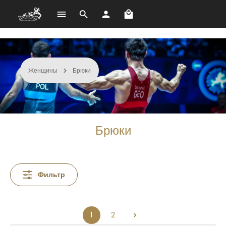
В корзине 0 товаров. О
Перейти к основному содержанию
Женщины
Брюки
Брюки
Фильтр
1
2
Страница
Страница