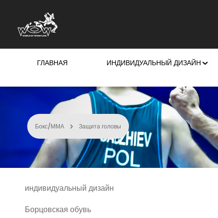
ейти к основному содержанию
Перейти к поиску
Перейти к основной навигации
ГЛАВНАЯ
ИНДИВИДУАЛЬНЫЙ ДИЗАЙН
Бокс/ММА
Защита головы
индивидуальный дизайн
Борцовская обувь