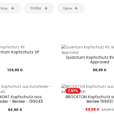
тель
Größe
Цена
ntum Kopfschutz XP
Quantum Kopfschutz RV
Approved
Обычная цена:
Обычная цена
129,99 €
99,99 €
7.57
%
MONT Kopfschutz aus
BROCKTON Kopfschutz au
eder - Benlee - 199045
Benlee 199931
Цена продажи:
Обычная цена:
59,99 €
Обычная
64,90 €
64,90 €