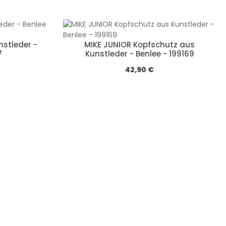
nstleder -
MIKE JUNIOR Kopfschutz aus
7
Kunstleder - Benlee - 199169
:
Обычная цена:
42,90 €