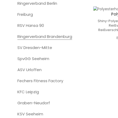
Ringerverband Berlin
Pol
Freiburg
Shiny-Polye
RSV Hansa 90
Reißv
Reißversch
mit Reißver
Ringerverband Brandenburg
B
SV Dresden-Mitte
SpvGG Seeheim
ASV Urloffen
Fechers Fitness Factory
KFC Leipzig
Graben-Neudorf
KSV Seeheim