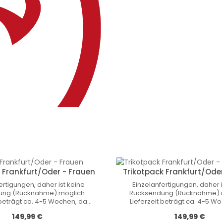
 Frankfurt/Oder - Frauen
Trikotpack Frankfurt/Oder
ertigungen, daher ist keine
Einzelanfertigungen, daher i
ung (Rücknahme) möglich.
Rücksendung (Rücknahme) 
 beträgt ca. 4-5 Wochen, da
Lieferzeit beträgt ca. 4-5 W
ts einzeln produziert werden
diese Trikots einzeln produzi
Обычная цена:
Обычная цена:
149,99 €
149,99 €
uf Lager vorrätig sind! Nicht-
und nicht auf Lager vorrätig si