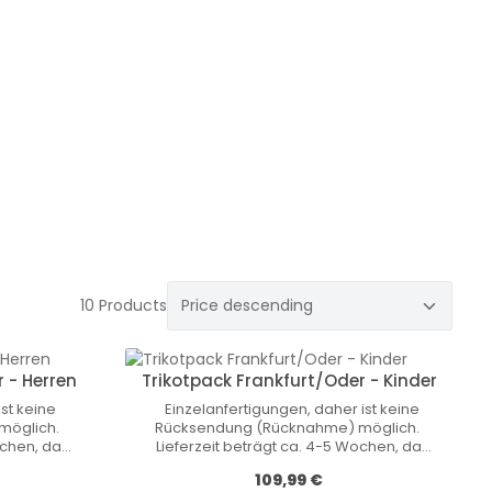
10 Products
 - Herren
Trikotpack Frankfurt/Oder - Kinder
st keine
Einzelanfertigungen, daher ist keine
möglich.
Rücksendung (Rücknahme) möglich.
ochen, da
Lieferzeit beträgt ca. 4-5 Wochen, da
ert werden
diese Trikots einzeln produziert werden
Обычная цена:
109,99 €
nd! Nicht-
und nicht auf Lager vorrätig sind! Nicht-