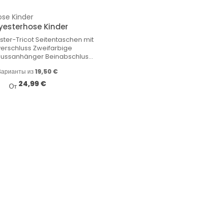
yesterhose Kinder
ster-Tricot Seitentaschen mit
erschluss Zweifarbige
lussanhänger Beinabschluss
schluss und Ripp Elastischer
Варианты из
19,50 €
und mit Kordelzug
Обычная цена:
24,99 €
От