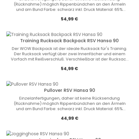
(Rücknahme) möglich Rippenbündchen an den Ärmeln
und am Bund Farbe: schwarz inkl. Druck Material: 65%
Polyester / 35% Baumwolle
Обычная цена:
54,99 €
Training Rucksack Backpack RSV Hansa 90
Der WOW Backpack ist der ideale Rucksack für's Training.
Der Rucksack verfügt über zwei Innenfächer und einem
Vorfach mit Reißverschluß. Verschließbar ist der Rucksack
mit einem Kordelzug. Der Rucksack hat seitliche
Обычная цена:
54,99 €
Netzeinsätze, gepolsterte Rückengurte und ist sehr leicht.
Material: 100% Polyester Maße (ca.): 65 cm x 45 cm x 12 cm
Pullover RSV Hansa 90
Einzelanfertigungen, daher ist keine Rücksendung
(Rücknahme) möglich Rippenbündchen an den Ärmeln
und am Bund Farbe: schwarz inkl. Druck Material: 65%
Polyester / 35% Baumwolle
Обычная цена:
44,99 €