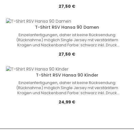
Neckarweihingen CI Material: 65% Polyester / 35%
Обычная цена:
27,50 €
Baumwolle Gewicht: 180g/m2
T-Shirt RSV Hansa 90 Damen
Einzelanfertigungen, daher ist keine Rücksendung
(Rücknahme) möglich Single Jersey mit verstärktem
Kragen und Nackenband Farbe: schwarz inkl. Druck
Neckarweihingen CI Material: 65% Polyester / 35%
Обычная цена:
27,50 €
Baumwolle Gewicht: 180g/m2
T-Shirt RSV Hansa 90 Kinder
Einzelanfertigungen, daher ist keine Rücksendung
(Rücknahme) möglich Single Jersey mit verstärktem
Kragen und Nackenband Farbe: schwarz inkl. Druck
Neckarweihingen CI Material: 65% Polyester / 35%
Обычная цена:
24,99 €
Baumwolle Gewicht: 180g/m2