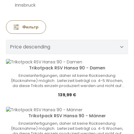
Innsbruck
Фильтр
Trikotpack RSV Hansa 90 - Damen
Einzelanfertigungen, daher ist keine Rücksendung
(Rücknahme) möglich. Lieferzeit beträgt ca. 4-5 Wochen,
da diese Trikots einzeln produziert werden und nicht auf
Lager vorrätig sind! Nicht-Vereinsmitgliedern können wir
Обычная цена:
139,99 €
diese Trikots nicht verkaufen. • internationaler Stand
(UWW-Vorgabe)• Rundhalsausschnitt• Spezielle
Nähte• Anti-Rutsch-Bund verhindert das
Hochrutschen des Trikots an den Beinen• 70 %
Trikotpack RSV Hansa 90 - Männer
Polyester / 30 % Elastan Größen Kinder: 116 / 128 / 140 / 152 /
164 Größen Herren: XS / S / M / L / XL / XXL / 3XL Größen
Einzelanfertigungen, daher ist keine Rücksendung
Damen: 32 / 34 / 36 / 38 / 40 / 42 / 44
(Rücknahme) möglich. Lieferzeit beträgt ca. 4-5 Wochen,
da diese Trikots einzeln produziert werden und nicht auf