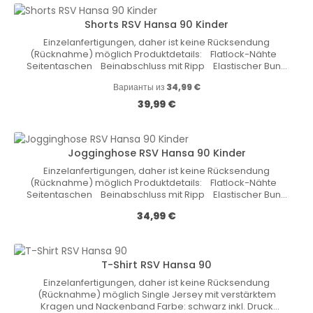
Shorts RSV Hansa 90 Kinder
Einzelanfertigungen, daher ist keine Rücksendung
(Rücknahme) möglich Produktdetails: Flatlock-Nähte
Seitentaschen Beinabschluss mit Ripp Elastischer Bund
mit KordelzugMaterial: Cotton-Polyester-Fleece 70 %
Варианты из
34,99 €
Baumwolle, 30 % Polyester, 300 g/qm Farbe:
SchwarzGröße: S-5XL
Обычная цена:
39,99 €
Jogginghose RSV Hansa 90 Kinder
Einzelanfertigungen, daher ist keine Rücksendung
(Rücknahme) möglich Produktdetails: Flatlock-Nähte
Seitentaschen Beinabschluss mit Ripp Elastischer Bund
mit KordelzugMaterial: Cotton-Polyester-Fleece 70 %
Обычная цена:
34,99 €
Baumwolle, 30 % Polyester, 300 g/qm Farbe:
SchwarzGröße: S-5XL
T-Shirt RSV Hansa 90
Einzelanfertigungen, daher ist keine Rücksendung
(Rücknahme) möglich Single Jersey mit verstärktem
Kragen und Nackenband Farbe: schwarz inkl. Druck