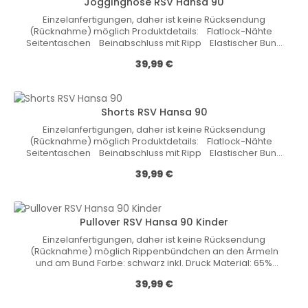
Jogginghose RSV Hansa 90
Einzelanfertigungen, daher ist keine Rücksendung
(Rücknahme) möglich Produktdetails: Flatlock-Nähte
Seitentaschen Beinabschluss mit Ripp Elastischer Bund
mit KordelzugMaterial: Cotton-Polyester-Fleece 70 %
Обычная цена:
39,99 €
Baumwolle, 30 % Polyester, 300 g/qm Farbe:
SchwarzGröße: S-5XL
Shorts RSV Hansa 90
Einzelanfertigungen, daher ist keine Rücksendung
(Rücknahme) möglich Produktdetails: Flatlock-Nähte
Seitentaschen Beinabschluss mit Ripp Elastischer Bund
mit KordelzugMaterial: Cotton-Polyester-Fleece 70 %
Обычная цена:
39,99 €
Baumwolle, 30 % Polyester, 300 g/qm Farbe:
SchwarzGröße: S-5XL
Pullover RSV Hansa 90 Kinder
Einzelanfertigungen, daher ist keine Rücksendung
(Rücknahme) möglich Rippenbündchen an den Ärmeln
und am Bund Farbe: schwarz inkl. Druck Material: 65%
Polyester / 35% Baumwolle
Обычная цена:
39,99 €