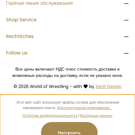
Горячая линия обслуживания
Shop Service
Rechtliches
Follow us
Все цены включают НДС плюс стоимость доставки
и
возможные расходы на доставку, если не указано иное.
© 2026 World of Wrestling - with
by
Zenit Design
Этот веб-сайт использует файлы cookie для обеспечения
наилучшего опыта.
Дополнительная информация...
Политика конфиденциальности
|
Выходные данные
Настроить