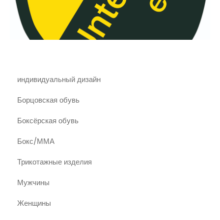
индивидуальный дизайн
Борцовская обувь
Боксёрская обувь
Бокс/ММА
Трикотажные изделия
Мужчины
Женщины