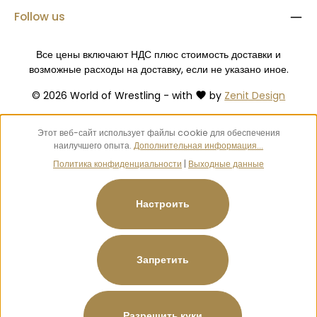
Follow us
Все цены включают НДС плюс стоимость доставки
и
возможные расходы на доставку, если не указано иное.
© 2026 World of Wrestling - with
by
Zenit Design
Этот веб-сайт использует файлы cookie для обеспечения
наилучшего опыта.
Дополнительная информация...
Политика конфиденциальности
|
Выходные данные
Настроить
Запретить
Разрешить куки