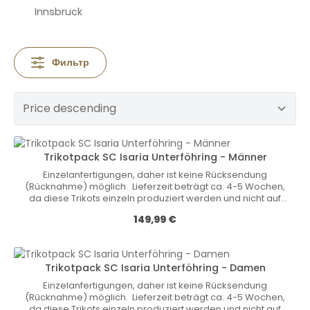
Innsbruck
Фильтр
Trikotpack SC Isaria Unterföhring - Männer
Einzelanfertigungen, daher ist keine Rücksendung
(Rücknahme) möglich. Lieferzeit beträgt ca. 4-5 Wochen,
da diese Trikots einzeln produziert werden und nicht auf
Lager vorrätig sind! Nicht-Vereinsmitgliedern können wir
Обычная цена:
149,99 €
diese Trikots nicht verkaufen. • internationaler Stand
(UWW-Vorgabe)• Rundhalsausschnitt• Spezielle
Nähte• Anti-Rutsch-Bund verhindert das
Hochrutschen des Trikots an den Beinen• 70 %
Trikotpack SC Isaria Unterföhring - Damen
Polyester / 30 % Elastan Größen Kinder: 116 / 128 / 140 / 152 /
164 Größen Herren: S / M / L / XL / XXL / 3XL Größen Damen:
Einzelanfertigungen, daher ist keine Rücksendung
32 / 34 / 36 / 38 / 40 / 42 / 44 / 46
(Rücknahme) möglich. Lieferzeit beträgt ca. 4-5 Wochen,
da diese Trikots einzeln produziert werden und nicht auf