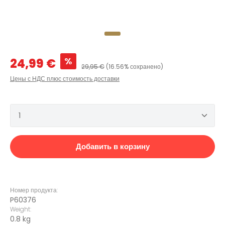
Цена продажи:
%
24,99 €
Обычная цена:
29,95 €
(16.56% сохранено)
Цены с НДС плюс стоимость доставки
Количество продукта: введите желаемое количеств
Добавить в корзину
Номер продукта:
P60376
Weight:
0.8 kg