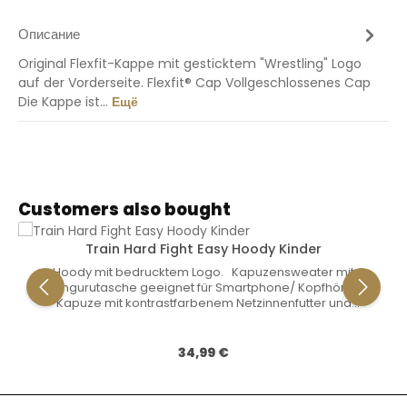
Описание
Original Flexfit-Kappe mit gesticktem "Wrestling" Logo
auf der Vorderseite. Flexfit® Cap Vollgeschlossenes Cap
Die Kappe ist…
Ещё
Пропустить галерею продуктов
Customers also bought
Train Hard Fight Easy Hoody Kinder
Hoody mit bedrucktem Logo. Kapuzensweater mit
Kängurutasche geeignet für Smartphone/ Kopfhörer.
Kapuze mit kontrastfarbenem Netzinnenfutter und
elastischem Kordelzug. Rippenbündchen an den Ärmeln
und am Bund. 80% Baumwolle, 20% Polyester Gewicht: 300
g/m2
Обычная цена:
34,99 €