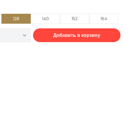
128
140
152
164
во продукта: введите желаемое количес
Добавить в корзину
: