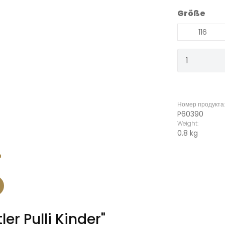
Выберите
Größe
116
Количест
Номер продукта
P60390
Weight:
0.8 kg
er Pulli Kinder"