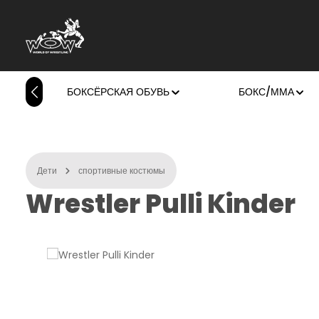
ейти к основному содержанию
Перейти к поиску
Перейти к основной навигации
БОКСЁРСКАЯ ОБУВЬ
БОКС/ММА
Дети
спортивные костюмы
Wrestler Pulli Kinder