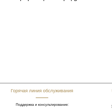
Wrestler Pulli mit mit bedrucktem Logo
Sweater mit Rundhalsausschnitt.
Starkes Nackenband.
Rippenbündchen an den Ärmeln und am Bund.
65% Polyester, 35% Baumwolle
Gewicht: 280 g/m2
Горячая линия обслуживания
Поддержка и консультирование: