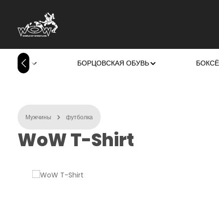
ейти к основному содержанию
Перейти к поиску
Перейти к основной навигации
 ДИЗАЙН
БОРЦОВСКАЯ ОБУВЬ
БОКСЁ
Мужчины
футболка
WoW T-Shirt