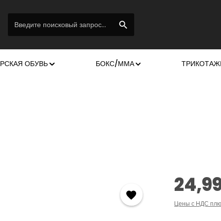
РСКАЯ ОБУВЬ
БОКС/ММА
ТРИКОТАЖ
Обычная цена
24,9
Цены с НДС плю