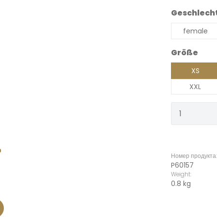
Выберите
Geschlech
female
Выберите
Größe
XS
XXL
Количест
Номер продукта
P60157
Weight:
0.8 kg