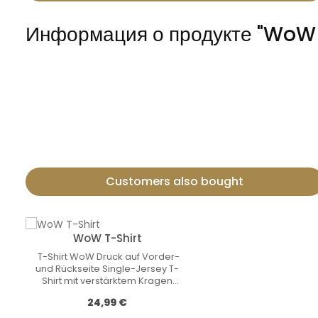
Информация о продукте "WoW 
T-Shirt WoW
Druck auf Vorder- und Rückseite
Single-Jersey T-Shirt mit verstärktem Kragen und Nackenband.
100% Baumwolle graumeliert [95]: 85% Baumwolle, 15% Viskose
Gewicht: 180 g/m2
Customers also bought
Пропустить галерею продуктов
WoW T-Shirt
T-Shirt WoW Druck auf Vorder-
und Rückseite Single-Jersey T-
Shirt mit verstärktem Kragen
und Nackenband. 100%
Обычная цена:
24,99 €
Baumwolle graumeliert [95]:
85% Baumwolle, 15% Viskose