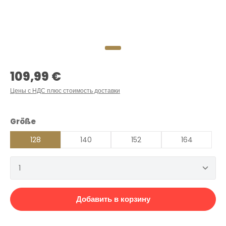
Обычная цена:
109,99 €
Цены с НДС плюс стоимость доставки
Выберите
Größe
128
140
152
164
Количество продукта: введите желаемое количеств
Добавить в корзину