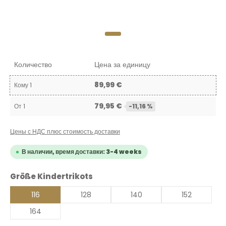
Количество
Цена за единицу
89,99 €
Кому
1
79,95 €
От
1
-11,16 %
Цены с НДС плюс стоимость доставки
В наличии, время доставки: 3-4 weeks
Выберите
Größe Kindertrikots
116
128
140
152
164