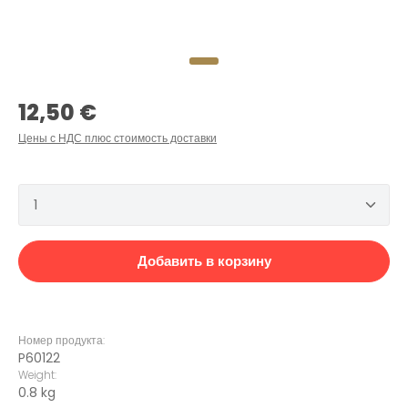
Обычная цена:
12,50 €
Цены с НДС плюс стоимость доставки
Количество продукта: введите желаемое количеств
Добавить в корзину
Номер продукта:
P60122
Weight:
0.8 kg