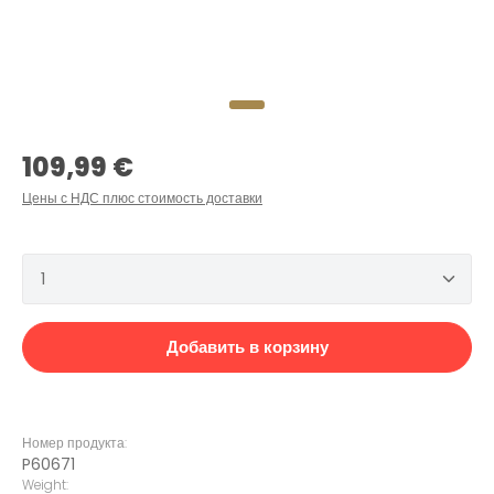
Обычная цена:
109,99 €
Цены с НДС плюс стоимость доставки
Количество продукта: введите желаемое количеств
Добавить в корзину
Номер продукта:
P60671
Weight: