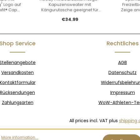
g" Logo auf
Kapuzensweater mit
Freizeit
xfit® Cap
Kängurutasche geeignet für
Zeige an
es Cap
Smartphone/ Kopfhörer.
rice:
Regular price:
€34.99
Kapuze mit kontrastfarbenem
Weitere In
Netzinnenfutter und elastischem
(Druck) d
Kordelzug. Rippenbündchen an
Hose ist
den Ärmeln und am Bund. 80%
Bitte
Baumwolle, 20% Polyester
Kontakt
Shop Service
Rechtliches
Gewicht: 300 g/m2
bes
Rundhalsa
Nackenbu
Stellenangebote
AGB
er Ripp
Ärmeln u
Versandkosten
Datenschutz
besteht 
(Außensei
Kontaktformular
Widerrufsbelehru
und be
Beinabsch
Rücksendungen
Impressum
Polyes
Größen:
Zahlungsarten
WoW-Athleten-T
280 g/
können
Farbg
All prices incl. VAT plus
shipping 
Individue
sin
ausgesc
u
.
More information...