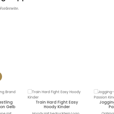
Vorderseite.
stling
Train Hard Fight Easy
Joggin
ion Gelb
Hoody Kinder
Pa
appe mit
Hoody mit bedrucktem Logo.
Optimal 