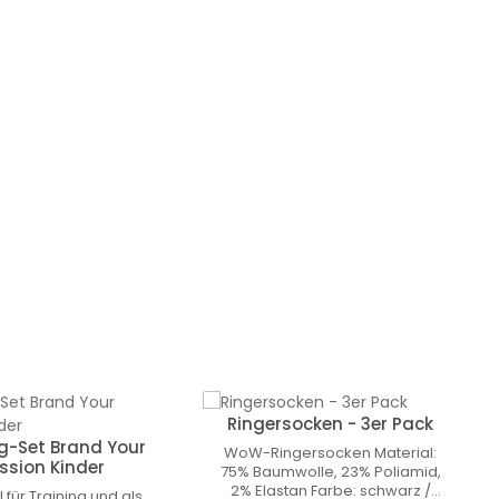
Ringersocken - 3er Pack
g-Set Brand Your
WoW-Ringersocken Material:
ssion Kinder
75% Baumwolle, 23% Poliamid,
2% Elastan Farbe: schwarz /
für Training und als