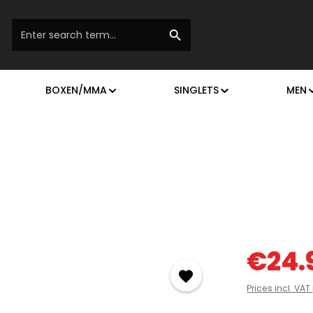
BOXEN/MMA
SINGLETS
MEN
Sale price:
€24.
Prices incl. VA