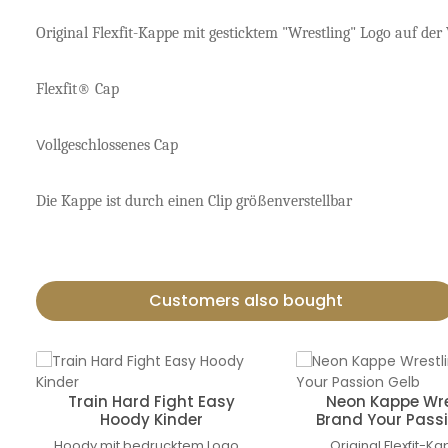
Original Flexfit-Kappe mit gesticktem "Wrestling" Logo auf der 
Flexfit® Cap
V
ollgeschlossenes Cap
Die Kappe ist durch einen Clip größenverstellbar
Customers also bought
Skip product gallery
Train Hard Fight Easy
Neon Kappe Wre
Hoody Kinder
Brand Your Pass
Hoody mit bedrucktem Logo.
Original Flexfit-K