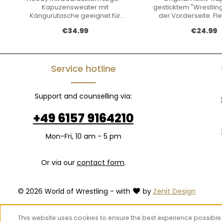
Kapuzensweater mit
gesticktem "Wrestlin
Kängurutasche geeignet für
der Vorderseite. Fle
Smartphone/ Kopfhörer.
Vollgeschlossen
Regular price:
Regular p
€34.99
€24.99
Kapuze mit kontrastfarbenem
Netzinnenfutter und elastischem
Kordelzug. Rippenbündchen an
den Ärmeln und am Bund. 80%
Baumwolle, 20% Polyester
Service hotline
Gewicht: 300 g/m2
Support and counselling via:
+49 6157 9164210
Mon-Fri, 10 am - 5 pm
Or via our
contact form
.
© 2026 World of Wrestling - with
by
Zenit Design
This website uses cookies to ensure the best experience possible