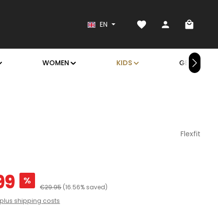
You have 0 wishlist it
Shoppin
EN
WOMEN
KIDS
GEAR
Flexfit
99
%
Regular price:
€29.95
(16.56% saved)
T plus shipping costs