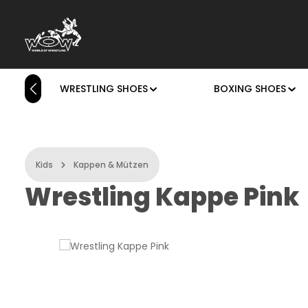
p to main content
Skip to search
Skip to main navigation
WRESTLING SHOES
BOXING SHOES
Kids
Kappen & Mützen
Wrestling Kappe Pink