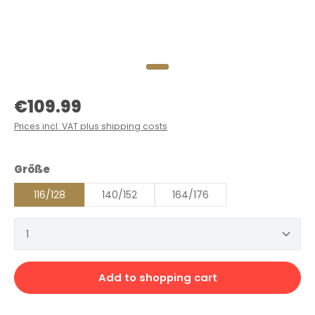
Regular price:
€109.99
Prices incl. VAT plus shipping costs
Select
Größe
116/128
140/152
164/176
Product Quantity: Enter the desired amount or 
Add to shopping cart