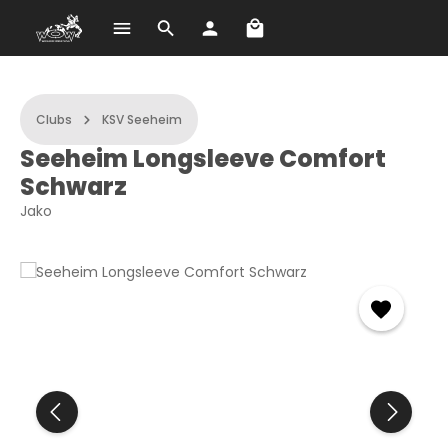
Shopping cart contains 
Skip to main content
Clubs
KSV Seeheim
Seeheim Longsleeve Comfort
Schwarz
Jako