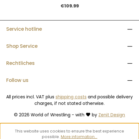
Gr. 1: 12 cm, Gr. 2, 3: 14 cm) Mesh-Fach auf der linken Seite
Regular price:
€109.99
Tiefes Nassfach mit Reißverschluss auf der rechten Seite
Kleine Innentasche mit Reißverschluss im Hauptfach
Abnehmbarer und verstellbarer Schultertragegurt Extra
tiefes Nassfach auf der rechten Seite Junior 50 x 30 x 38 cm
(L x B x H)
Service hotline
Shop Service
Rechtliches
Follow us
All prices incl. VAT plus
shipping costs
and possible delivery
charges, if not stated otherwise.
© 2026 World of Wrestling - with
by
Zenit Design
This website uses cookies to ensure the best experience
possible.
More information...