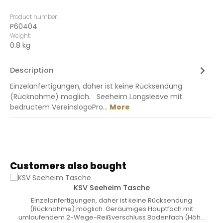
Product number:
P60404
Weight:
0.8 kg
Description
Einzelanfertigungen, daher ist keine Rücksendung
(Rücknahme) möglich. Seeheim Longsleeve mit
bedructem VereinslogoPro…
More
Skip product gallery
Customers also bought
KSV Seeheim Tasche
Einzelanfertigungen, daher ist keine Rücksendung
(Rücknahme) möglich. Geräumiges Hauptfach mit
umlaufendem 2-Wege-Reißverschluss Bodenfach (Höhe