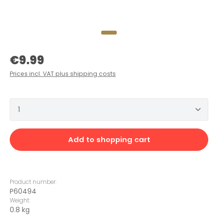
Regular price:
€9.99
Prices incl. VAT plus shipping costs
Product Quantity: Enter the desired amount or 
Add to shopping cart
Product number:
P60494
Weight:
0.8 kg