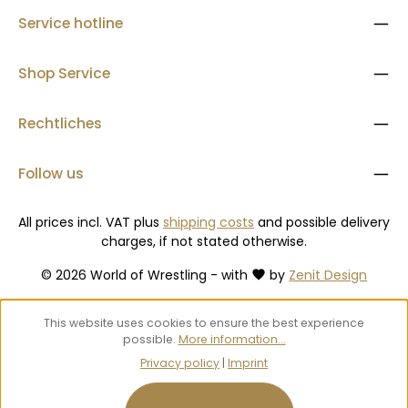
besteht aus einer Gummimischung, die einen
hervorragenden Halt bietet und dazu beiträgt, dass sich
Service hotline
der Träger auf den Füßen stabil fühlt und bereit ist, sich auf
der Matte zu bewegen.
Shop Service
Rechtliches
Follow us
All prices incl. VAT plus
shipping costs
and possible delivery
charges, if not stated otherwise.
© 2026 World of Wrestling - with
by
Zenit Design
This website uses cookies to ensure the best experience
possible.
More information...
Privacy policy
|
Imprint