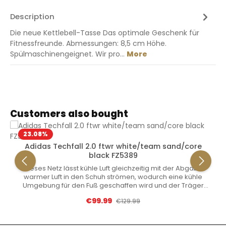
Description
Die neue Kettlebell-Tasse Das optimale Geschenk für
Fitnessfreunde. Abmessungen: 8,5 cm Höhe.
Spülmaschinengeignet. Wir pro…
More
Skip product gallery
Customers also bought
23.08
%
Adidas Techfall 2.0 ftwr white/team sand/core
black FZ5389
Dieses Netz lässt kühle Luft gleichzeitig mit der Abgabe
warmer Luft in den Schuh strömen, wodurch eine kühle
Umgebung für den Fuß geschaffen wird und der Träger
beim Training bequem und sicher bleibt. Die
Sale price:
€99.99
Regular price:
€129.99
Zwischensohle besteht aus ausgestanztem EVA-Schaum,
der die dringend benötigte Dämpfung bietet und die
Angriffsposition des Trägers verbessert. Die Außensohle