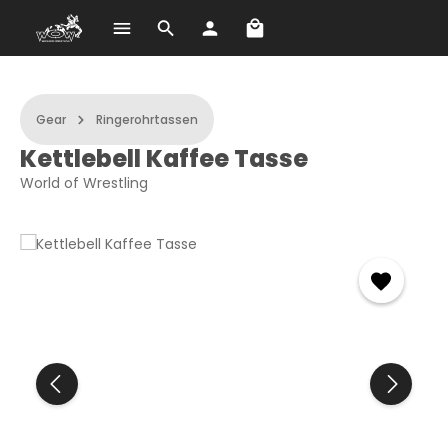
Shopping cart contains 
Skip to main content
Gear
Ringerohrtassen
Kettlebell Kaffee Tasse
World of Wrestling