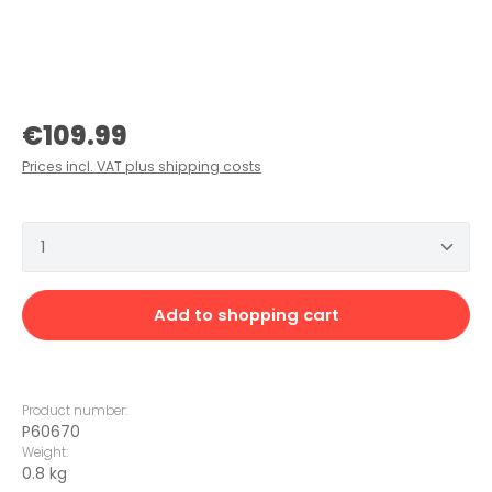
Regular price:
€109.99
Prices incl. VAT plus shipping costs
Product Quantity: Enter the desired amount or 
Add to shopping cart
Product number:
P60670
Weight:
0.8 kg