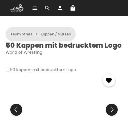
Shopping cart contains 
Skip to main content
Team offers
Kappen / Mützen
50 Kappen mit bedrucktem Logo
World of Wrestling