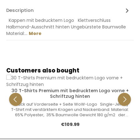
Description
Kappen mit bedrucktem Logo Klettverschluss
Halbmond-Ausschnitt hinten Ungebürstete Baumwolle
Material:…
More
Skip product gallery
Customers also bought
30 T-Shirts Premium mit bedrucktem Logo vorne +
Schriftzug hinten
Druck auf Vorderseite + Seite WoW-Logo Single-Jersey
T-Shirt mit verstärktem Kragen und Nackenband. Material:
65% Polyester, 35% Baumwolle Gewicht 180 g/m2 der
oben genannte Preis bezieht sich auf einen einzelnen
Regular price:
€109.99
Artikel. ( beim Kauf von 30 Stück )