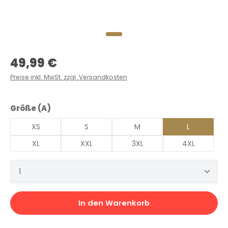
Regulärer Preis:
49,99 €
Preise inkl. MwSt. zzgl. Versandkosten
auswählen
Größe (A)
XS
S
M
L
XL
XXL
3XL
4XL
Produkt Anzahl: Gib den gewünschten Wert ein 
In den Warenkorb