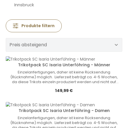
Innsbruck
Produkte filtern
Trikotpack SC Isaria Unterföhring - Männer
Einzelanfertigungen, daher ist keine Rücksendung
(Rücknahme) möglich. Lieferzeit beträgt ca. 4-5 Wochen,
da diese Trikots einzeln produziert werden und nicht auf
Lager vorrätig sind! Nicht-Vereinsmitgliedern können wir
Regulärer Preis:
149,99 €
diese Trikots nicht verkaufen. • internationaler Stand
(UWW-Vorgabe)• Rundhalsausschnitt• Spezielle
Nähte• Anti-Rutsch-Bund verhindert das
Hochrutschen des Trikots an den Beinen• 70 %
Trikotpack SC Isaria Unterföhring - Damen
Polyester / 30 % Elastan Größen Kinder: 116 / 128 / 140 / 152 /
164 Größen Herren: S / M / L / XL / XXL / 3XL Größen Damen:
Einzelanfertigungen, daher ist keine Rücksendung
32 / 34 / 36 / 38 / 40 / 42 / 44 / 46
(Rücknahme) möglich. Lieferzeit beträgt ca. 4-5 Wochen,
da diese Trikots einzeln produziert werden und nicht auf