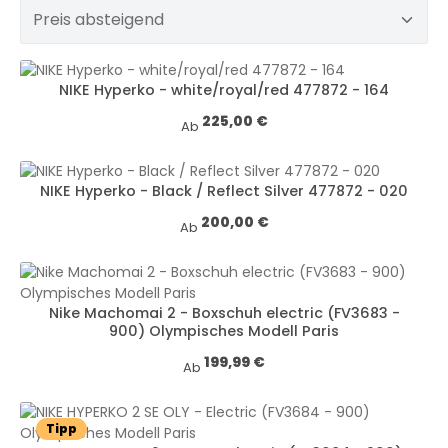
NIKE Hyperko - white/royal/red 477872 - 164
Regulärer Preis:
225,00 €
Ab
NIKE Hyperko - Black / Reflect Silver 477872 - 020
Regulärer Preis:
200,00 €
Ab
Nike Machomai 2 - Boxschuh electric (FV3683 -
900) Olympisches Modell Paris
Regulärer Preis:
199,99 €
Ab
Tipp