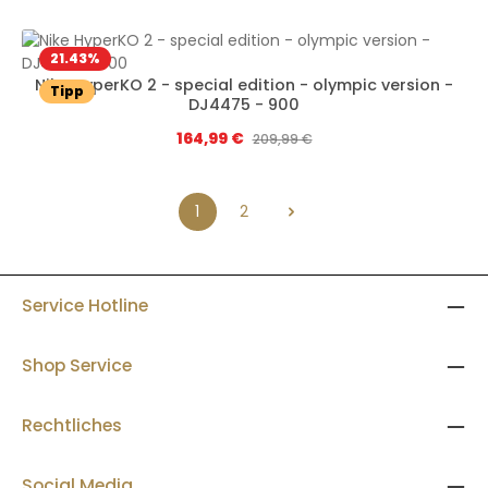
21.43
%
Nike HyperKO 2 - special edition - olympic version -
Tipp
DJ4475 - 900
Verkaufspreis:
164,99 €
Regulärer Preis:
209,99 €
1
2
Seite
Seite
Service Hotline
Shop Service
Rechtliches
Social Media