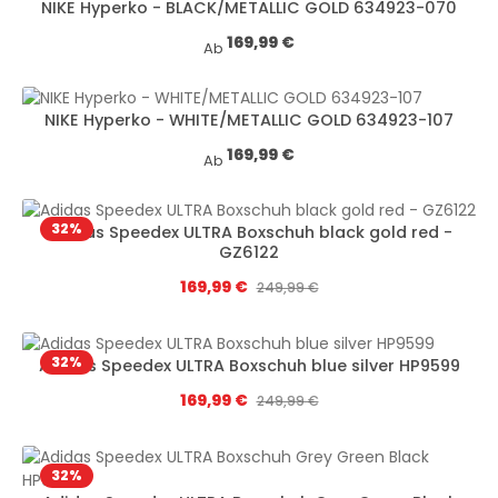
NIKE Hyperko - BLACK/METALLIC GOLD 634923-070
Regulärer Preis:
169,99 €
Ab
NIKE Hyperko - WHITE/METALLIC GOLD 634923-107
Regulärer Preis:
169,99 €
Ab
32
%
Adidas Speedex ULTRA Boxschuh black gold red -
GZ6122
Verkaufspreis:
169,99 €
Regulärer Preis:
249,99 €
32
%
Adidas Speedex ULTRA Boxschuh blue silver HP9599
Verkaufspreis:
169,99 €
Regulärer Preis:
249,99 €
32
%