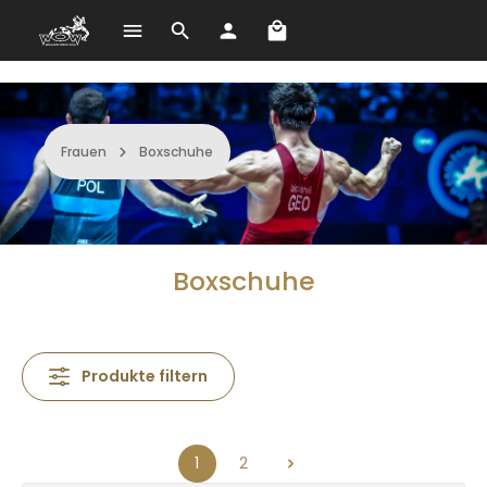
Warenkorb enthält 0 Po
Zum Hauptinhalt springen
Frauen
Boxschuhe
Boxschuhe
Produkte filtern
1
2
Seite
Seite