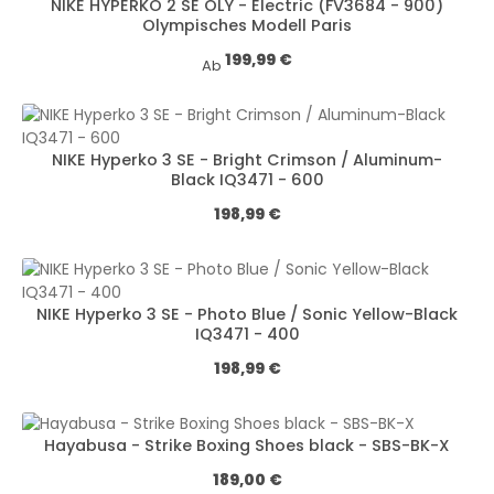
NIKE HYPERKO 2 SE OLY - Electric (FV3684 - 900)
Olympisches Modell Paris
Regulärer Preis:
199,99 €
Ab
NIKE Hyperko 3 SE - Bright Crimson / Aluminum-
Black IQ3471 - 600
Regulärer Preis:
198,99 €
NIKE Hyperko 3 SE - Photo Blue / Sonic Yellow-Black
IQ3471 - 400
Regulärer Preis:
198,99 €
Hayabusa - Strike Boxing Shoes black - SBS-BK-X
Regulärer Preis:
189,00 €