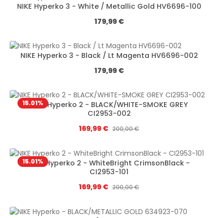
NIKE Hyperko 3 - White / Metallic Gold HV6696-100
Regulärer Preis:
179,99 €
NIKE Hyperko 3 - Black / Lt Magenta HV6696-002
Regulärer Preis:
179,99 €
15.01
%
NIKE Hyperko 2 - BLACK/WHITE-SMOKE GREY
CI2953-002
Verkaufspreis:
169,99 €
Regulärer Preis:
200,00 €
15.01
%
NIKE Hyperko 2 - WhiteBright CrimsonBlack -
CI2953-101
Verkaufspreis:
169,99 €
Regulärer Preis:
200,00 €