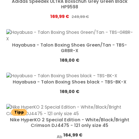
Adidas Speedex ULTRA Boxschuh Grey Green Black
HP9598
Verkaufspreis:
169,99 €
Regulärer Preis:
249,99 €
Hayabusa - Talon Boxing Shoes Green/Tan - TBS-
GRBR-X
Regulärer Preis:
169,00 €
Hayabusa - Talon Boxing Shoes black - TBS-BK-X
Regulärer Preis:
169,00 €
Tipp
Nike HyperKO 2 Special Edition - White/Black/Bright
Crimson DJ4475 - 121 only size 45
Regulärer Preis:
164,99 €
Ab