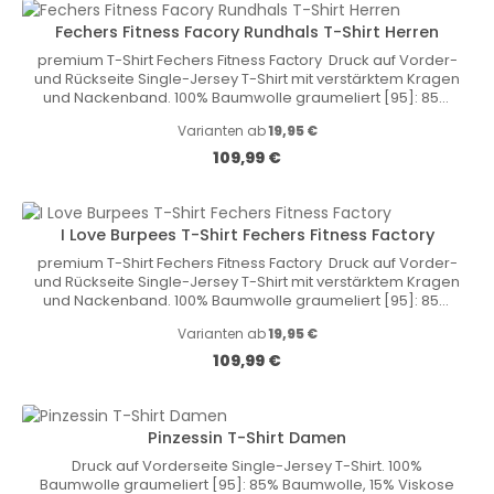
Fechers Fitness Facory Rundhals T-Shirt Herren
premium T-Shirt Fechers Fitness Factory Druck auf Vorder-
und Rückseite Single-Jersey T-Shirt mit verstärktem Kragen
und Nackenband. 100% Baumwolle graumeliert [95]: 85%
Baumwolle, 15% Viskose Gewicht: 180 g/m2
Varianten ab
19,95 €
Regulärer Preis:
109,99 €
I Love Burpees T-Shirt Fechers Fitness Factory
premium T-Shirt Fechers Fitness Factory Druck auf Vorder-
und Rückseite Single-Jersey T-Shirt mit verstärktem Kragen
und Nackenband. 100% Baumwolle graumeliert [95]: 85%
Baumwolle, 15% Viskose Gewicht: 180 g/m2
Varianten ab
19,95 €
Regulärer Preis:
109,99 €
Pinzessin T-Shirt Damen
Druck auf Vorderseite Single-Jersey T-Shirt. 100%
Baumwolle graumeliert [95]: 85% Baumwolle, 15% Viskose