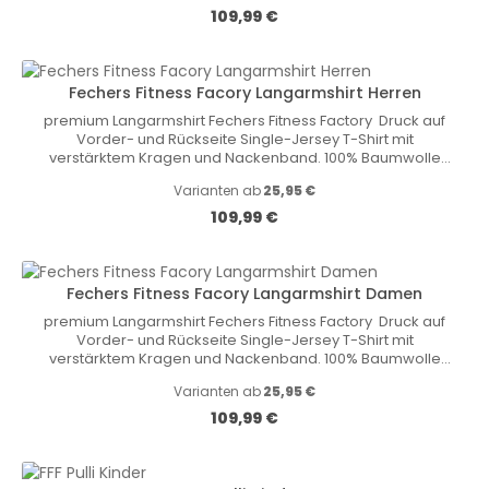
Regulärer Preis:
109,99 €
Fechers Fitness Facory Langarmshirt Herren
premium Langarmshirt Fechers Fitness Factory Druck auf
Vorder- und Rückseite Single-Jersey T-Shirt mit
verstärktem Kragen und Nackenband. 100% Baumwolle
graumeliert [95]: 85% Baumwolle, 15% Viskose Gewicht: 180
Varianten ab
25,95 €
g/m2
Regulärer Preis:
109,99 €
Fechers Fitness Facory Langarmshirt Damen
premium Langarmshirt Fechers Fitness Factory Druck auf
Vorder- und Rückseite Single-Jersey T-Shirt mit
verstärktem Kragen und Nackenband. 100% Baumwolle
graumeliert [95]: 85% Baumwolle, 15% Viskose Gewicht: 180
Varianten ab
25,95 €
g/m2
Regulärer Preis:
109,99 €