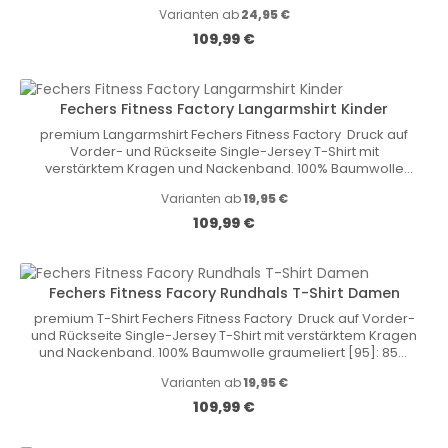
Ärmelabschluss.
Varianten ab
24,95 €
Regulärer Preis:
109,99 €
Fechers Fitness Factory Langarmshirt Kinder
premium Langarmshirt Fechers Fitness Factory Druck auf
Vorder- und Rückseite Single-Jersey T-Shirt mit
verstärktem Kragen und Nackenband. 100% Baumwolle
graumeliert [95]: 85% Baumwolle, 15% Viskose Gewicht: 180
Varianten ab
19,95 €
g/m2
Regulärer Preis:
109,99 €
Fechers Fitness Facory Rundhals T-Shirt Damen
premium T-Shirt Fechers Fitness Factory Druck auf Vorder-
und Rückseite Single-Jersey T-Shirt mit verstärktem Kragen
und Nackenband. 100% Baumwolle graumeliert [95]: 85%
Baumwolle, 15% Viskose Gewicht: 180 g/m2
Varianten ab
19,95 €
Regulärer Preis:
109,99 €