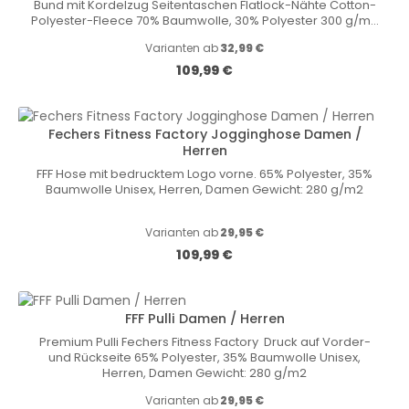
Bund mit Kordelzug Seitentaschen Flatlock-Nähte Cotton-
Polyester-Fleece 70% Baumwolle, 30% Polyester 300 g/m2
Größen Herren/Damen: S-6XL Größen Kinder 128-164
Varianten ab
32,99 €
Regulärer Preis:
109,99 €
Fechers Fitness Factory Jogginghose Damen /
Herren
FFF Hose mit bedrucktem Logo vorne. 65% Polyester, 35%
Baumwolle Unisex, Herren, Damen Gewicht: 280 g/m2
Varianten ab
29,95 €
Regulärer Preis:
109,99 €
FFF Pulli Damen / Herren
Premium Pulli Fechers Fitness Factory Druck auf Vorder-
und Rückseite 65% Polyester, 35% Baumwolle Unisex,
Herren, Damen Gewicht: 280 g/m2
Varianten ab
29,95 €