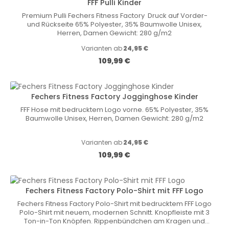
FFF Pulli Kinder
Premium Pulli Fechers Fitness Factory Druck auf Vorder-
und Rückseite 65% Polyester, 35% Baumwolle Unisex,
Herren, Damen Gewicht: 280 g/m2
Varianten ab
24,95 €
Regulärer Preis:
109,99 €
Fechers Fitness Factory Jogginghose Kinder
FFF Hose mit bedrucktem Logo vorne. 65% Polyester, 35%
Baumwolle Unisex, Herren, Damen Gewicht: 280 g/m2
Varianten ab
24,95 €
Regulärer Preis:
109,99 €
Fechers Fitness Factory Polo-Shirt mit FFF Logo
Fechers Fitness Factory Polo-Shirt mit bedrucktem FFF Logo
Polo-Shirt mit neuem, modernen Schnitt. Knopfleiste mit 3
Ton-in-Ton Knöpfen. Rippenbündchen am Kragen und