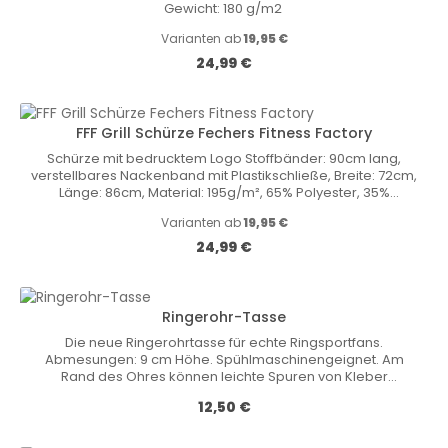
Gewicht: 180 g/m2
Varianten ab
19,95 €
Regulärer Preis:
24,99 €
FFF Grill Schürze Fechers Fitness Factory
Schürze mit bedrucktem Logo Stoffbänder: 90cm lang,
verstellbares Nackenband mit Plastikschließe, Breite: 72cm,
Länge: 86cm, Material: 195g/m², 65% Polyester, 35%
Baumwolle
Varianten ab
19,95 €
Regulärer Preis:
24,99 €
Ringerohr-Tasse
Die neue Ringerohrtasse für echte Ringsportfans.
Abmesungen: 9 cm Höhe. Spühlmaschinengeignet. Am
Rand des Ohres können leichte Spuren von Kleber
zurückbleiben. Wir produzieren eure Ringerohrtasse mit
Regulärer Preis:
12,50 €
eurem Vereinslogo. Einfach auf die E-Mail der
Bestellbestätigung antworten oder uns eine E-Mail senden:
info@world-of-wrestling.com Im Optimalfall senden Sie