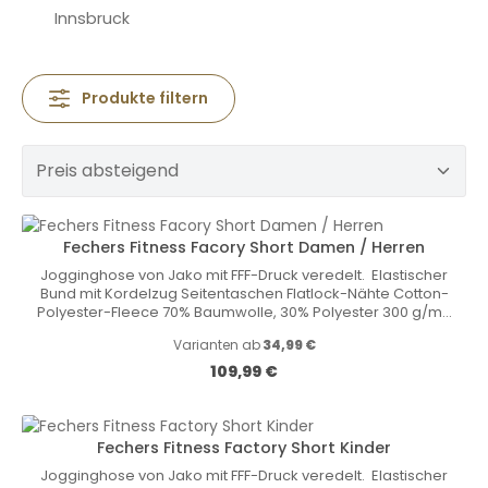
Innsbruck
Produkte filtern
Fechers Fitness Facory Short Damen / Herren
Jogginghose von Jako mit FFF-Druck veredelt. Elastischer
Bund mit Kordelzug Seitentaschen Flatlock-Nähte Cotton-
Polyester-Fleece 70% Baumwolle, 30% Polyester 300 g/m2
Größen Herren/Damen: S-6XL Größen Kinder 128-164
Varianten ab
34,99 €
Regulärer Preis:
109,99 €
Fechers Fitness Factory Short Kinder
Jogginghose von Jako mit FFF-Druck veredelt. Elastischer