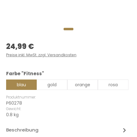
Regulärer Preis:
24,99 €
Preise inkl. MwSt. zzgl. Versandkosten
auswählen
Farbe "Fitness"
blau
gold
orange
rosa
Produktnummer:
P60278
Gewicht:
0.8 kg
Beschreibung