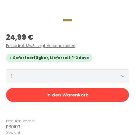
Regulärer Preis:
24,99 €
Preise inkl. MwSt. zzgl. Versandkosten
Sofort verfügbar, Lieferzeit: 1-2 days
Produkt Anzahl: Gib den gewünschten Wert ein 
In den Warenkorb
Produktnummer:
P60103
Gewicht: