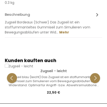
0.3 kg
Beschreibung
Zugseil Bordeaux (Schwer) Das Zugseil ist ein
stoffummanteltes Gummiseil zum Simulieren vom
Bewegungsabläufen unter Wid…
Mehr
Produktgalerie überspringen
Kunden kauften auch
Zugseil - leicht
Zugseil blau (leicht) Das Zugseil ist ein stoffummanteltes
Gummiseil zum Simulieren vom Bewegungsabläufen unter
Widerstand. Optimal für Angriff- bzw. Abwehrsimulationen
fürs Ringen geeignet. Es können feste Bewegungsabläufe
Regulärer Preis:
22,50 €
mit erhöhtem Kraftaufwand trainiert werden. Verbessern
Sie effektiv die Schnellkraft und Koordination Ihrer Muskeln.
In der mitgelieferten Übungsbroschüre finden Sie
zahlreiche Übungen. Das Zugseil ist in 3 Stufen verfügbar: