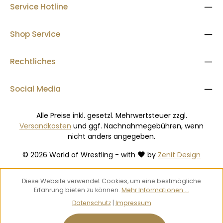
Deuser Zugseil Blau: leichter Widerstand - Zugstärke ca. 20
Service Hotline
kg - für Kinder zw. 6-12 Jahren Deuser Zugseil Grün:
mittlerer Widerstand - Zugstärke ca. 30 kg - für
Jugendliche/Frauen Deuser Zugseil Bordeaux: schwerer
Shop Service
Widerstand - Zugstärke ca. 40 kg - für Erwachsene Länge
ca. 3 m Gelenkschonender Muskelaufbau Zum gezielten
Training bestimmter Bewegungsabläufe mit erhöhtem
Rechtliches
Widerstand Günstige und hoeffiezente Alternative zum
Training mit Gewichten Leicht und transportapel -
Trainieren wo und wann Sie wollen Beste Qualität dank
Social Media
"MADE IN GERMANY"
Alle Preise inkl. gesetzl. Mehrwertsteuer zzgl.
Versandkosten
und ggf. Nachnahmegebühren, wenn
nicht anders angegeben.
© 2026 World of Wrestling - with
by
Zenit Design
Diese Website verwendet Cookies, um eine bestmögliche
Erfahrung bieten zu können.
Mehr Informationen ...
Datenschutz
|
Impressum