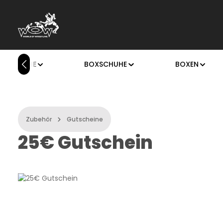
m Hauptinhalt springen
Zur Suche springen
Zur Hauptnavigation springen
GERSCHUHE
BOXSCHUHE
BOXEN
Zubehör
Gutscheine
25€ Gutschein