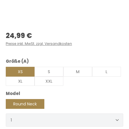
Regulärer Preis:
24,99 €
Preise inkl. MwSt. zzgl. Versandkosten
auswählen
Größe (A)
XS
S
M
L
XL
XXL
auswählen
Model
Round Neck
Produkt Anzahl: Gib den gewünschten Wert ein 