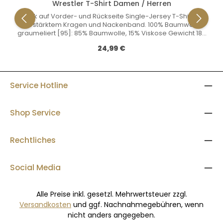
Wrestler T-Shirt Damen / Herren
Druck auf Vorder- und Rückseite Single-Jersey T-Shirt mit
verstärktem Kragen und Nackenband. 100% Baumwolle
graumeliert [95]: 85% Baumwolle, 15% Viskose Gewicht 180
g/m2
Regulärer Preis:
24,99 €
Service Hotline
Shop Service
Rechtliches
Social Media
Alle Preise inkl. gesetzl. Mehrwertsteuer zzgl.
Versandkosten
und ggf. Nachnahmegebühren, wenn
nicht anders angegeben.