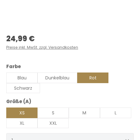
Regulärer Preis:
24,99 €
Preise inkl. MwSt. zzgl. Versandkosten
auswählen
Farbe
Blau
Dunkelblau
Rot
Schwarz
auswählen
Größe (A)
XS
S
M
L
XL
XXL
Produkt Anzahl: Gib den gewünschten Wert ein 