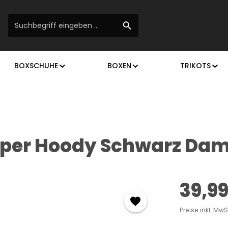
BOXSCHUHE
BOXEN
TRIKOTS
ipper Hoody Schwarz Da
Regulärer Prei
39,99
Preise inkl. Mw