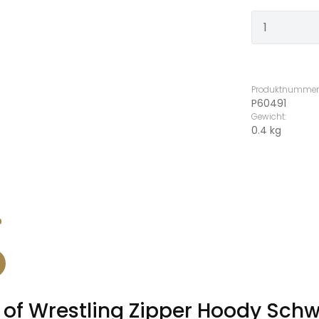
Produkt
Produktnummer
P60491
Gewicht:
0.4 kg
 of Wrestling Zipper Hoody Sch