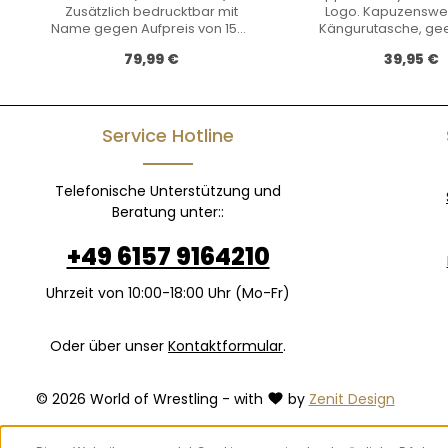
Zusätzlich bedrucktbar mit
Logo. Kapuzenswea
Name gegen Aufpreis von 15€.
Kängurutasche, gee
Bitte antworten Sie uns einfach
Smartphone/ Kopf
Regulärer Preis:
Regulärer 
79,99 €
39,95 €
auf die E-Mail mit der
Kapuze mit kontras
Bestellbestätigung. Material:
Netzinnenfutter und 
82% Polyester / 18% Elasthan
Kordelzug. Rippenb
Empfehlung: Bestellen Sie eine
den Ärmeln und a
Nummer größer wie bei
Material: 80% Baumw
Service Hotline
Adidas-Trikots.
Polyester Gewicht:
Telefonische Unterstützung und
Beratung unter::
+49 6157 9164210
Uhrzeit von 10:00-18:00 Uhr (Mo-Fr)
Oder über unser
Kontaktformular
.
© 2026 World of Wrestling - with
by
Zenit Design