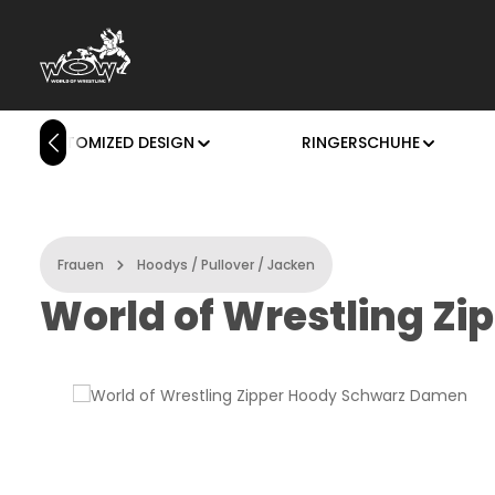
m Hauptinhalt springen
Zur Suche springen
Zur Hauptnavigation springen
CUSTOMIZED DESIGN
RINGERSCHUHE
Frauen
Hoodys / Pullover / Jacken
World of Wrestling Z