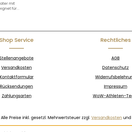
ter mit
ignet für
hörer.
Preis:
tfarbenem
elastischem
ündchen an
m Bund.
olle, 20%
Shop Service
Rechtliches
 300 g/m2
Stellenangebote
AGB
Versandkosten
Datenschutz
Kontaktformular
Widerrufsbelehru
Rücksendungen
Impressum
Zahlungsarten
WoW-Athleten-T
Alle Preise inkl. gesetzl. Mehrwertsteuer zzgl.
Versandkosten
und 