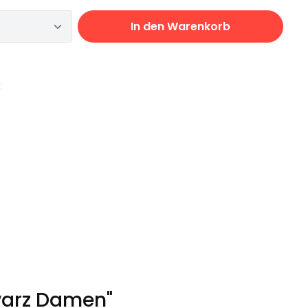
 Anzahl: Gib den gewünschten Wert ei
In den Warenkorb
:
warz Damen"