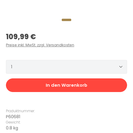
Regulärer Preis:
109,99 €
Preise inkl. MwSt. zzgl. Versandkosten
Produkt Anzahl: Gib den gewünschten Wert ein 
In den Warenkorb
Produktnummer:
P60681
Gewicht:
0.8 kg