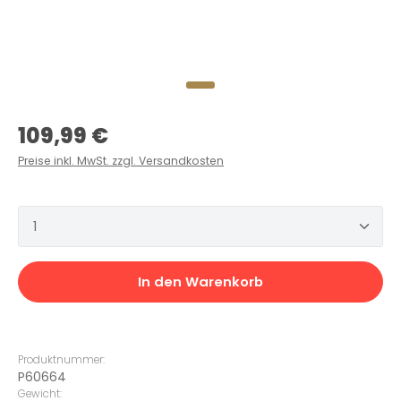
Regulärer Preis:
109,99 €
Preise inkl. MwSt. zzgl. Versandkosten
Produkt Anzahl: Gib den gewünschten Wert ein 
In den Warenkorb
Produktnummer:
P60664
Gewicht: