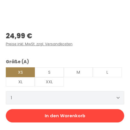
Regulärer Preis:
24,99 €
Preise inkl. MwSt. zzgl. Versandkosten
auswählen
Größe (A)
XS
S
M
L
XL
XXL
Produkt Anzahl: Gib den gewünschten Wert ein 
In den Warenkorb