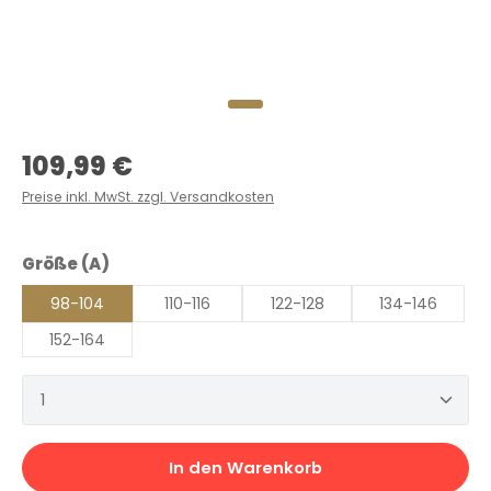
Regulärer Preis:
109,99 €
Preise inkl. MwSt. zzgl. Versandkosten
auswählen
Größe (A)
98-104
110-116
122-128
134-146
152-164
Produkt Anzahl: Gib den gewünschten Wert ein 
In den Warenkorb